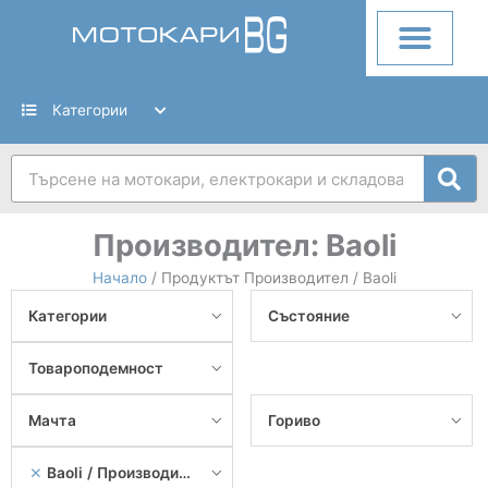
Skip
to
content
Категории
Search
Производител:
Baoli
Начало
/ Продуктът Производител / Baoli
Категории
Състояние
Товароподемност
Мачта
Гориво
Baoli
Производител