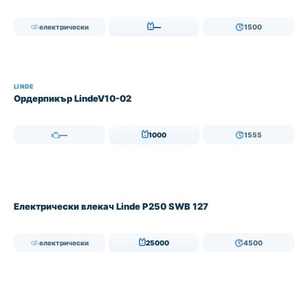
електрически
—
1500
LINDE
Ордерпикър LindeV10-02
—
1000
1555
Електрически влекач Linde P250 SWB 127
електрически
25000
4500