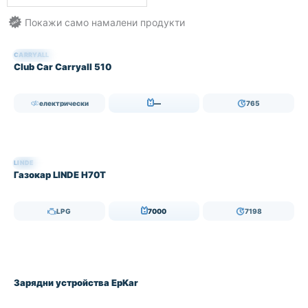
CARRYALL
НАЛИЧЕН
Club Car Carryall 510
електрически
—
765
LINDE
НАЛИЧЕН
Газокар LINDE H70T
LPG
7000
7198
НАЛИЧЕН
Зарядни устройства EpKar