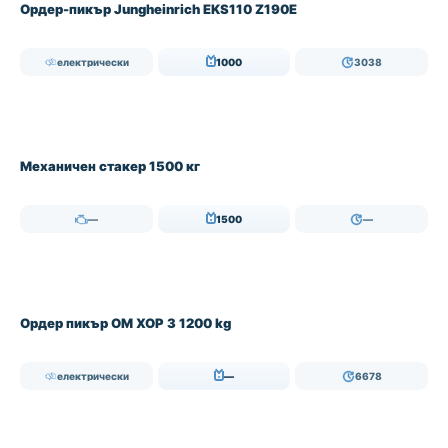
Ордер-пикър Jungheinrich EKS110 Z190E
електрически
1000
3038
Механичен стакер 1500 кг
—
1500
—
Oрдер пикър OM XOP 3 1200 kg
електрически
—
6678