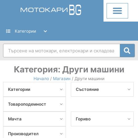
Skip
to
content
Категории
Search
Категория:
Други машини
Начало
/
Магазин
/ Други машини
Категории
Състояние
Товароподемност
Мачта
Гориво
Производител