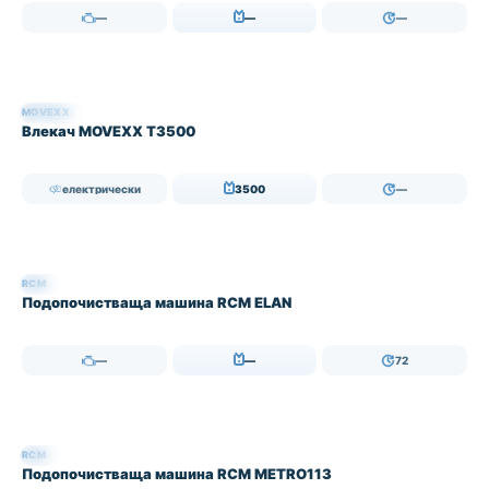
—
—
—
MOVEXX
НАЛИЧЕН
Влекач MOVEXX T3500
електрически
3500
—
RCM
НАЛИЧЕН
Подопочистваща машина RCM ELAN
—
—
72
RCM
НАЛИЧЕН
Подопочистваща машина RCM METRO113