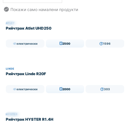
ATLET
НАЛИЧЕН
Рийчтрак Atlet UHD250
електрически
2500
1596
LINDE
Рийчтрак Linde R20F
електрически
2000
303
HYSTER
НАЛИЧЕН
Рийчтрак HYSTER R1.4H