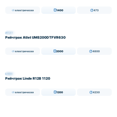
електрически
1400
473
ATLET
НАЛИЧЕН
Рийчтрак Atlet UMS200DTFVR630
електрически
2000
4800
LINDE
НАЛИЧЕН
Рийчтрак Linde R12B 1120
електрически
1200
4230