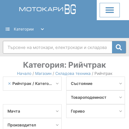
Skip
to
content
Категории
Search
Категория:
Рийчтрак
Начало
/
Магазин
/
Складова техника
/ Рийчтрак
Рийчтрак
Категории
Състояние
Товароподемност
Мачта
Гориво
Производител