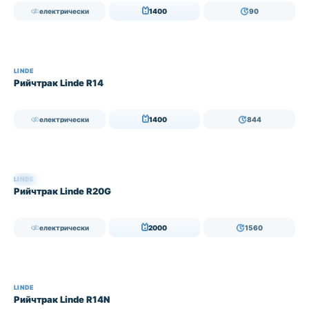
електрически
1400
90
LINDE
Рийчтрак Linde R14
електрически
1400
844
LINDE
НАЛИЧЕН
Рийчтрак Linde R20G
електрически
2000
1560
LINDE
Рийчтрак Linde R14N