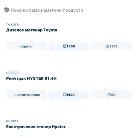
TOYOTA
Дизелов мотокар Toyota
дизел
3500
8823
HYSTER
НАЛИЧЕН
Рийчтрак HYSTER R1.4H
електрически
1400
90
HYSTER
Електрически стакер Hyster