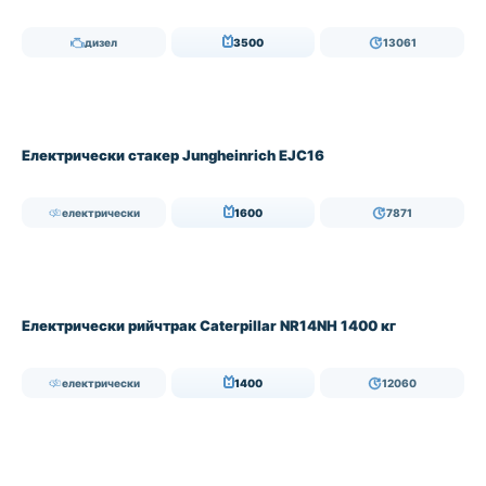
дизел
3500
13061
НАЛИЧЕН
Електрически стакер Jungheinrich EJC16
електрически
1600
7871
Електрически рийчтрак Caterpillar NR14NH 1400 кг
електрически
1400
12060