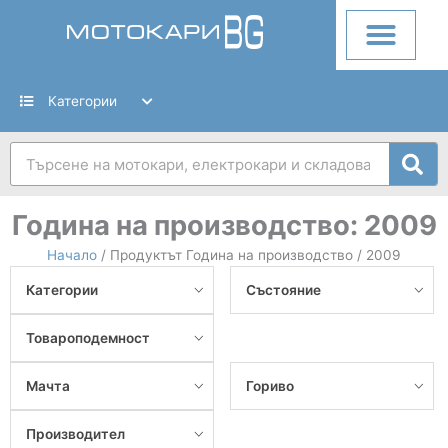
Skip
to
content
Категории
Search
Година на производство:
2009
Начало
/ Продуктът Година на производство / 2009
Категории
Състояние
Товароподемност
Мачта
Гориво
Производител