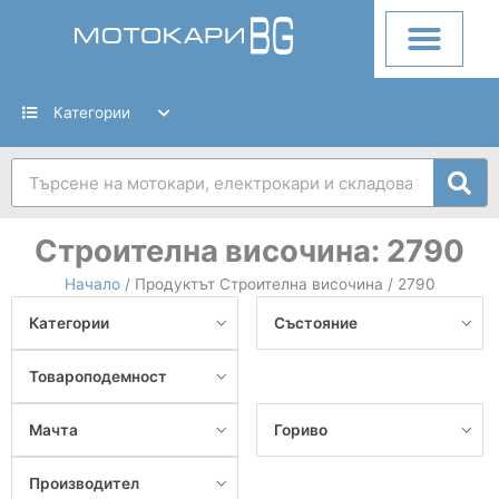
Skip
to
content
Категории
Search
Строителна височина:
2790
Начало
/ Продуктът Строителна височина / 2790
Категории
Състояние
Товароподемност
Мачта
Гориво
Производител