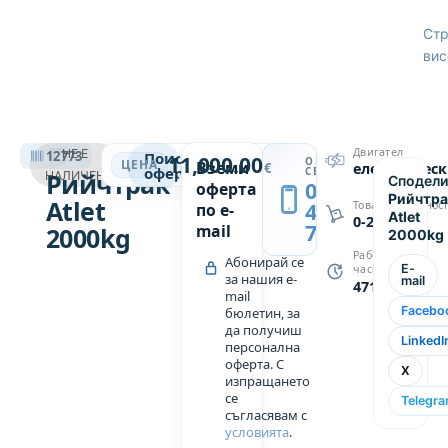
Стр
вис
РИЙЧТРАК
Двигател
НЕ Е
12773
Поискай
11,000.00
ОБАДИ
→
ЦЕНА
Вземи
€
електричес
оферта
СЕ
Рийчтрак
НАЛИЧЕН
Сподели
0889
оферта
Рийчтра
Atlet
439
Товароподемнос
по e-
Atlet
0-2000
749
mail
2000kg
2000kg
Работни
Абонирай се
E-
часове
за нашия e-
mail
4711
mail
Facebo
бюлетин, за
да получиш
LinkedI
персонална
оферта. С
X
изпращането
се
Telegr
съгласявам с
условията
.