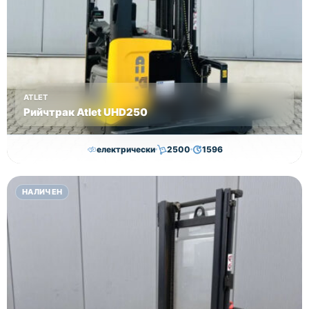
ATLET
Рийчтрак Atlet UHD250
електрически
2500
1596
11,000.00
€
10,750.00
€
НАЛИЧЕН
Височина
Година
Състояние
8950
2012
втора употреба