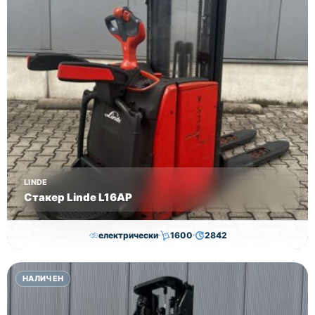
LINDE
Стакер Linde L16AP
електрически
1600
2842
8,000.00
€
7,800.00
€
НАЛИЧЕН
Височина
Година
Състояние
4352
2018
втора употреба