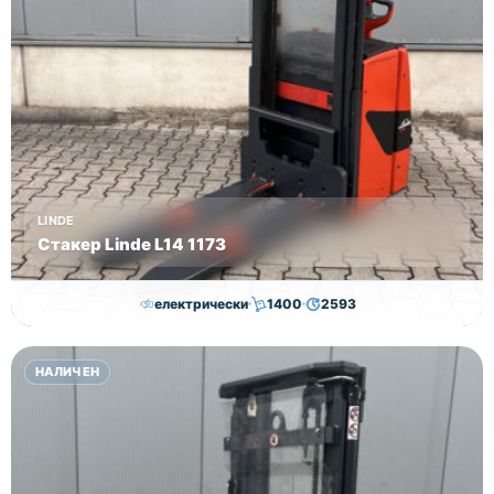
LINDE
Стакер Linde L14 1173
електрически
1400
2593
7,000.00
€
6,500.00
€
НАЛИЧЕН
Височина
Година
Състояние
2593
2019
втора употреба