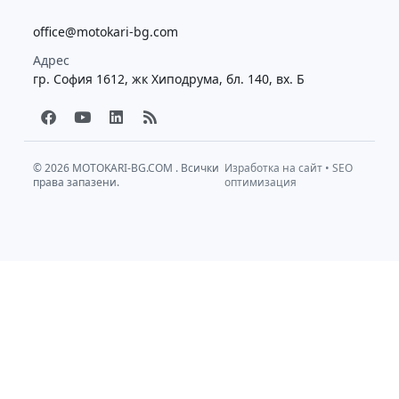
office@motokari-bg.com
Адрес
гр. София 1612, жк Хиподрума, бл. 140, вх. Б
F
Y
L
R
a
o
i
s
c
u
n
s
e
t
k
b
u
e
© 2026
MOTOKARI-BG.COM
. Всички
Изработка на сайт
•
SEO
права запазени.
o
b
d
оптимизация
o
e
i
k
n