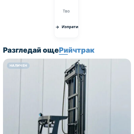
Изпрати
Разгледай още
Рийчтрак
НАЛИЧЕН