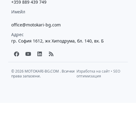
+359 889 439 749
Имейл
office@motokari-bg.com
Адрес
гр. София 1612, жк Хиподрума, бл. 140, вх. Б
F
Y
L
R
a
o
i
s
c
u
n
s
e
t
k
b
u
e
© 2026
MOTOKARI-BG.COM
. Всички
Изработка на сайт
•
SEO
права запазени.
o
b
d
оптимизация
o
e
i
k
n