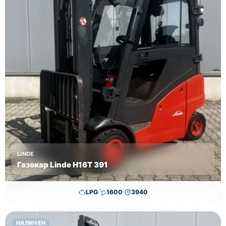
LINDE
Газокар Linde H16T 391
LPG
1600
3940
11,500.00
€
11,300.00
€
НАЛИЧЕН