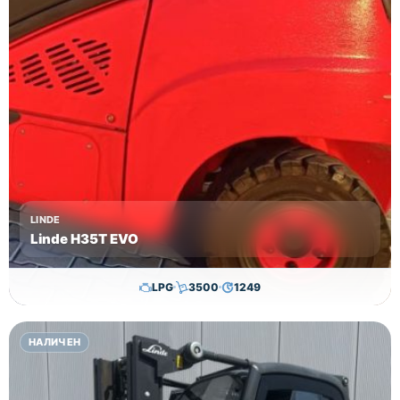
LINDE
Linde H35T EVO
LPG
3500
1249
29,650.00
€
28,650.00
€
НАЛИЧЕН
Височина
Година
Състояние
3615
2017
втора употреба