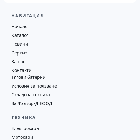
29,600.00
€
28,650.00
€
НАВИГАЦИЯ
Височина
Година
Състояние
Начало
4130
2019
втора употреба
Каталог
Новини
Сервиз
За нас
Контакти
Тягови батерии
Условия за ползване
Складова техника
За Фалкор-Д ЕООД
ТЕХНИКА
Електрокари
Мотокари