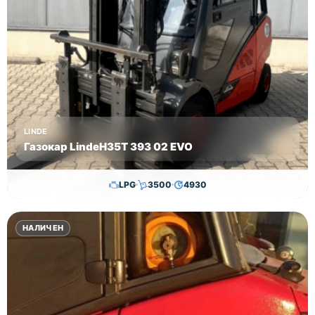
LINDE
Газокар LindeH35T 393 02 EVO
LPG
3500
4930
24,800.00
€
24,300.00
€
НАЛИЧЕН
Височина
Година
Състояние
3350
2020
втора употреба