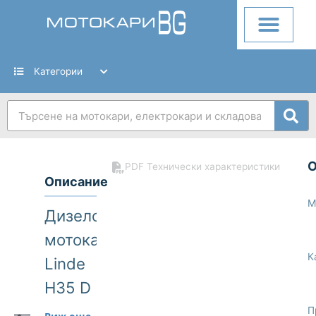
Skip
to
content
Категории
Search
PDF Технически характеристики
Описание
М
Дизелов
мотокар
К
Linde
H35 D
393
П