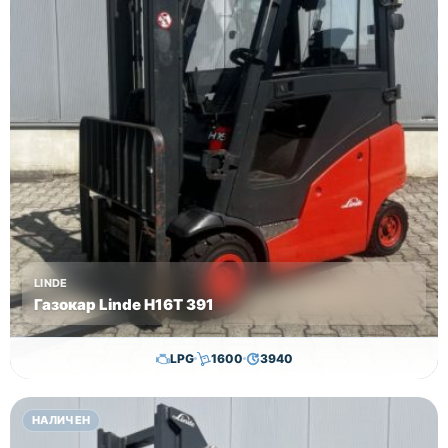
LINDE
Газокар Linde H16T 391
LPG
1600
3940
11,500.00
€
11,300.00
€
НАЛИЧЕН
Височина
Година
Състояние