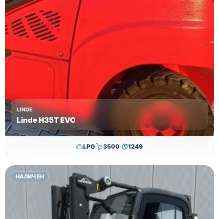
Цена
28000 лв
без ДДС!
LINDE
Linde H35T EVO
LPG
3500
1249
29,650.00
€
28,650.00
€
НАЛИЧЕН
Височина
Година
Състояние
3615
2017
втора употреба