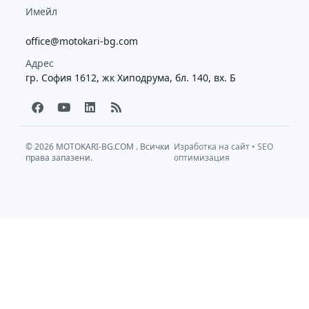
Имейл
office@motokari-bg.com
Адрес
гр. София 1612, жк Хиподрума, бл. 140, вх. Б
F
Y
L
R
a
o
i
s
c
u
n
s
e
t
k
b
u
e
© 2026
MOTOKARI-BG.COM
. Всички
Изработка на сайт
•
SEO
права запазени.
o
b
d
оптимизация
o
e
i
k
n