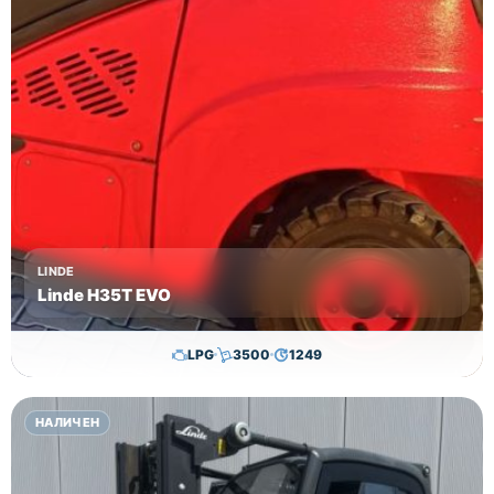
LINDE
Linde H35T EVO
LPG
3500
1249
29,650.00
€
28,650.00
€
НАЛИЧЕН
Височина
Година
Състояние
3615
2017
втора употреба