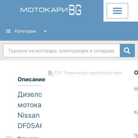
Skip
to
content
Категории
Search
О
PDF Технически характеристики
Описание
М
Дизелов
мотокар
К
Nissan
DF05A60U
6000kg
П