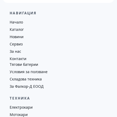
29,600.00
€
28,650.00
€
НАВИГАЦИЯ
Височина
Година
Състояние
Начало
4130
2019
втора употреба
Каталог
Новини
Сервиз
За нас
Контакти
Тягови батерии
Условия за ползване
Складова техника
За Фалкор-Д ЕООД
ТЕХНИКА
Електрокари
Мотокари