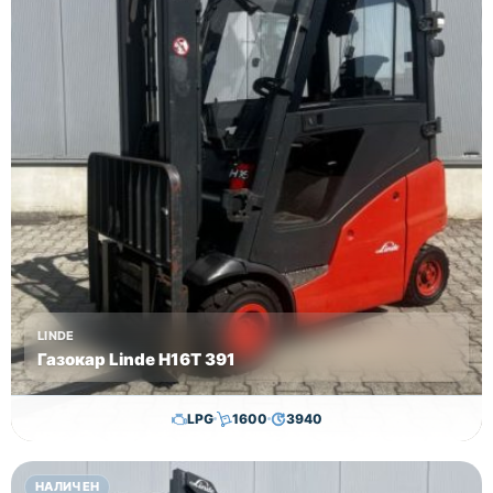
LINDE
Газокар Linde H16T 391
LPG
1600
3940
11,500.00
€
11,300.00
€
НАЛИЧЕН