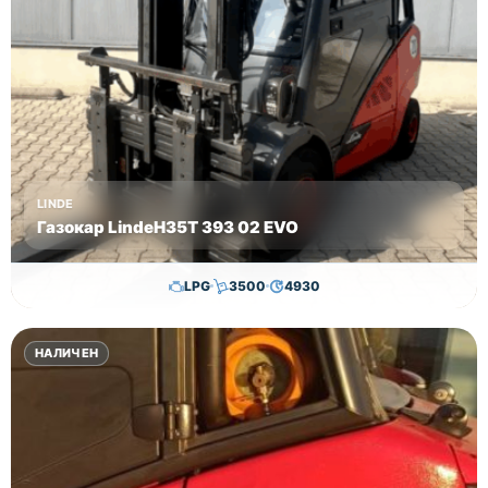
мейл, в
секцията
контакти.
Цена
22000 лв
без ДДС!
LINDE
Газокар LindeH35T 393 02 EVO
LPG
3500
4930
24,800.00
€
24,300.00
€
НАЛИЧЕН
Височина
Година
Състояние
3350
2020
втора употреба