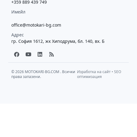
+359 889 439 749
Имейл
office@motokari-bg.com
Адрес
гр. София 1612, жк Хиподрума, бл. 140, вх. Б
F
Y
L
R
a
o
i
s
c
u
n
s
e
t
k
b
u
e
© 2026
MOTOKARI-BG.COM
. Всички
Изработка на сайт
•
SEO
права запазени.
o
b
d
оптимизация
o
e
i
k
n