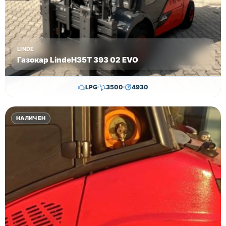
LINDE
Газокар LindeH35T 393 02 EVO
LPG
3500
4930
24,800.00
€
24,300.00
€
НАЛИЧЕН
Височина
Година
Състояние
3350
2020
втора употреба