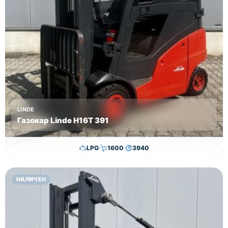
LINDE
Газокар Linde H16T 391
LPG
1600
3940
11,500.00
€
11,300.00
€
НАЛИЧЕН
Височина
Година
Състояние
4625
2006
втора употреба