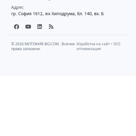
Адрес
гр. София 1612, жк Хиподрума, бл. 140, вх. Б
F
Y
L
R
a
o
i
s
c
u
n
s
e
t
k
b
u
e
© 2026
MOTOKARI-BG.COM
. Всички
Изработка на сайт
•
SEO
права запазени.
o
b
d
оптимизация
o
e
i
k
n