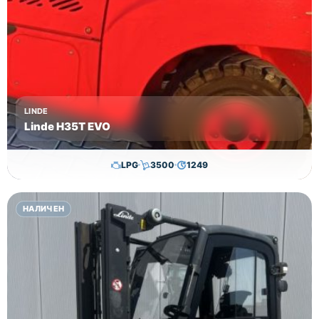
LINDE
Linde H35T EVO
LPG
3500
1249
29,650.00
€
28,650.00
€
НАЛИЧЕН
Височина
Година
Състояние
3615
2017
втора употреба