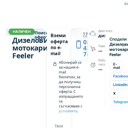
Центърът
в
на
тежестта
е
подходящ
НОВИ МОТОКАРИ
Двигател
НАЛИЧЕН
2001
Поискай
и ниско
ОБАДИ
→
Вземи
дизел
оферта
СЕ
Дизелови
Сподели
разположен,
0889
оферта
Дизелов
мотокари
благодарение
439
Товароподемност
по e-
мотокар
—
749
на
mail
Feeler
Feeler
технологията
Работни
Абонирай се
E-
часове
за
за нашия e-
mail
—
mail
цифрова
Faceboo
бюлетин, за
имитация.
да получиш
LinkedIn
Чрез
персонална
оферта. С
системи
X
изпращането
и филтри
се
Telegra
за
съгласявам с
условията
.
твърди
частици
са