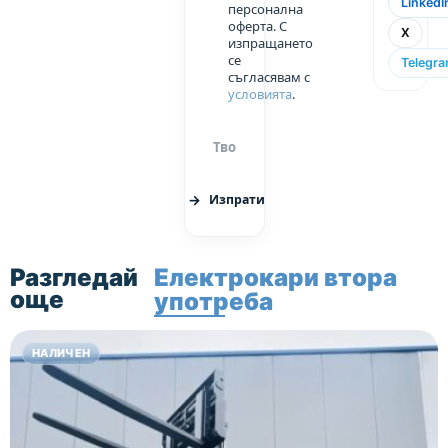
LinkedI
персонална
Доставката
оферта. С
X
е
изпращането
се
безплатна
Telegr
съгласявам с
до всяка
условията
.
точка в
страната.
Гаранция
6 м или
300
Изпрати
моточаса
(което
от двете
Разгледай
Електрокари втора
настъпи
още
употреба
първо).
Батерията
НАЛИЧЕН
не е
включена
в
гаранцията.