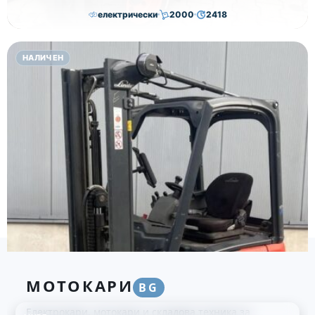
електрически
2000
2418
21,000.00
€
20,500.00
€
НАЛИЧЕН
Височина
Година
Състояние
4625
2019
втора употреба
МОТОКАРИ
BG
Електрокари, мотокари и складова техника за