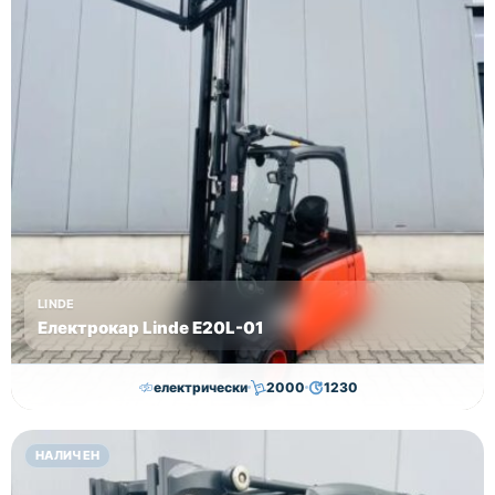
Посочената
цена е
без
ДДС.
LINDE
Електрокар Linde Е20L-01
електрически
2000
1230
16,750.00
€
15,250.00
€
НАЛИЧЕН
Височина
Година
Състояние
3145
2011
втора употреба