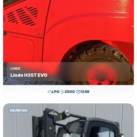
LINDE
Linde H35T EVO
LPG
3500
1249
29,650.00
€
28,650.00
€
НАЛИЧЕН
Височина
Година
Състояние
3615
2017
втора употреба