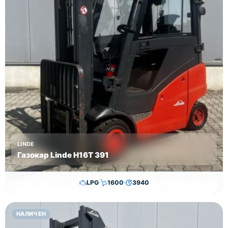
LINDE
Газокар Linde H16T 391
LPG
1600
3940
11,500.00
€
11,300.00
€
НАЛИЧЕН
Височина
Година
Състояние