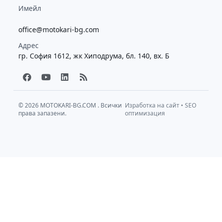
Имейл
office@motokari-bg.com
Адрес
гр. София 1612, жк Хиподрума, бл. 140, вх. Б
F
Y
L
R
a
o
i
s
c
u
n
s
e
t
k
b
u
e
© 2026
MOTOKARI-BG.COM
. Всички
Изработка на сайт
•
SEO
права запазени.
o
b
d
оптимизация
o
e
i
k
n