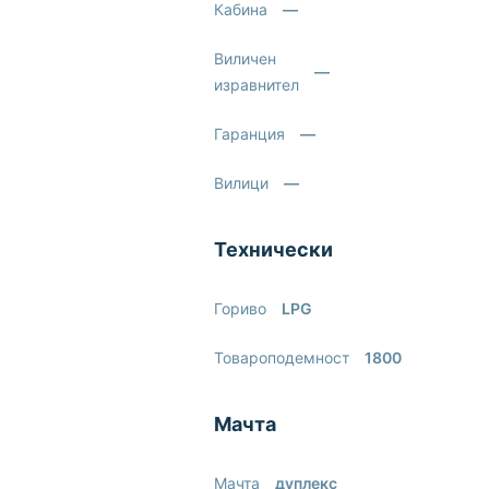
Кабина
—
Виличен
—
изравнител
Гаранция
—
Вилици
—
Технически
Гориво
LPG
Товароподемност
1800
Мачта
Мачта
дуплекс