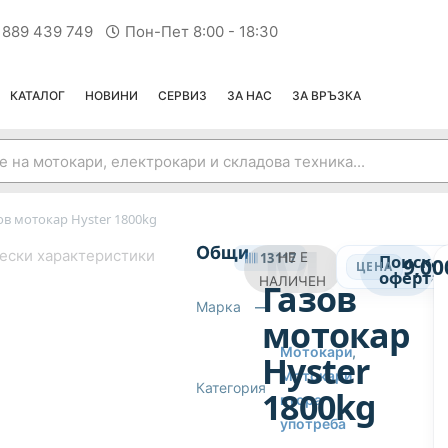
 889 439 749
Пон-Пет 8:00 - 18:30
КАТАЛОГ
НОВИНИ
СЕРВИЗ
ЗА НАС
ЗА ВРЪЗКА
ов мотокар Hyster 1800kg
МОТОКАРИ ВТОРА УПОТРЕБА
Общи
ески характеристики
13117
НЕ Е
Поиска
9,00
ЦЕНА
оферта
НАЛИЧЕН
Газов
Марка
—
мотокар
Мотокари
,
Hyster
Мотокари
Категория
1800kg
втора
употреба