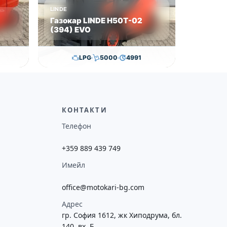
LINDE
Газокар LINDE H50T-02
(394) EVO
LPG
5000
4991
0
€
29,600.00
€
28,650.00
€
ие
Височина
Година
Състояние
потреба
4130
2019
втора употреба
КОНТАКТИ
Телефон
+359 889 439 749
Имейл
office@motokari-bg.com
Адрес
гр. София 1612, жк Хиподрума, бл.
140, вх. Б