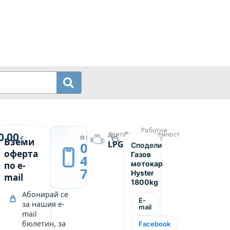
Работни
й
0.00
Двигател
Товароподемност
→
ОБАДИ СЕ
€
часове
Вземи
LPG
1800
0889
Сподели
3708
оферта
Газов
439
мотокар
по e-
749
Hyster
mail
1800kg
Абонирай се
E-
за нашия e-
mail
mail
бюлетин, за
Facebook