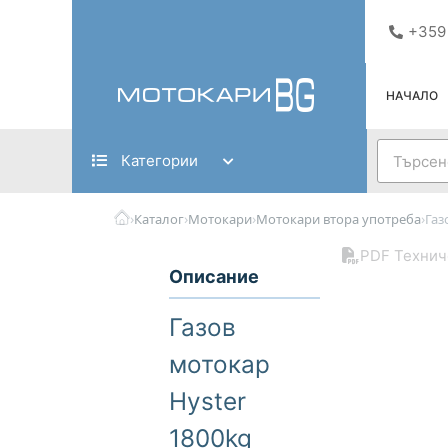
Skip
+359
to
content
НАЧАЛО
Search
Категории
›
›
›
›
Каталог
Мотокари
Мотокари втора употреба
Газ
PDF Технич
Описание
Газов
мотокар
Hyster
1800kg