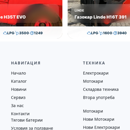
E
LINDE
de H35T EVO
Газокар Linde H16T 391
LPG
3500
1249
LPG
1600
3940
9,650.00
€
28,650.00
€
11,500.00
€
11,300.0
на
Година
Състояние
Височина
Година
Състоян
2017
втора употреба
4625
2006
втора у
НАВИГАЦИЯ
ТЕХНИКА
Начало
Електрокари
Каталог
Мотокари
Новини
Складова техника
Сервиз
Втора употреба
За нас
Мотокари
Контакти
Нови Мотокари
Тягови батерии
Нови Електрокари
Условия за ползване