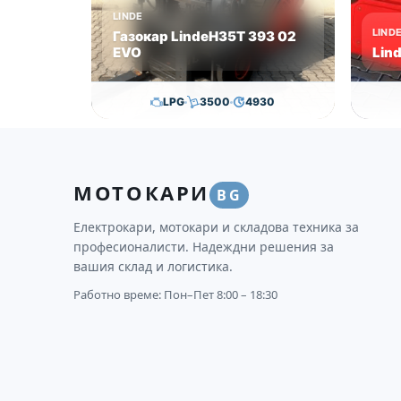
LINDE
LIND
Газокар LindeH35T 393 02
EVO
Lin
LPG
3500
4930
24,800.00
€
24,300.00
€
2
Височина
Година
Състояние
Височи
МОТОКАРИ
3350
2020
втора употреба
3615
BG
Електрокари, мотокари и складова техника за
професионалисти. Надеждни решения за
вашия склад и логистика.
Работно време: Пон–Пет 8:00 – 18:30