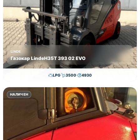
включена
договорена
гаранция.
Цена
26000 лв
без ДДС!
LINDE
Газокар LindeH35T 393 02 EVO
LPG
3500
4930
24,800.00
€
24,300.00
€
НАЛИЧЕН
Височина
Година
Състояние
3350
2020
втора употреба