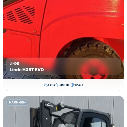
LINDE
Linde H35T EVO
LPG
3500
1249
29,650.00
€
28,650.00
€
НАЛИЧЕН
Височина
Година
Състояние
3615
2017
втора употреба