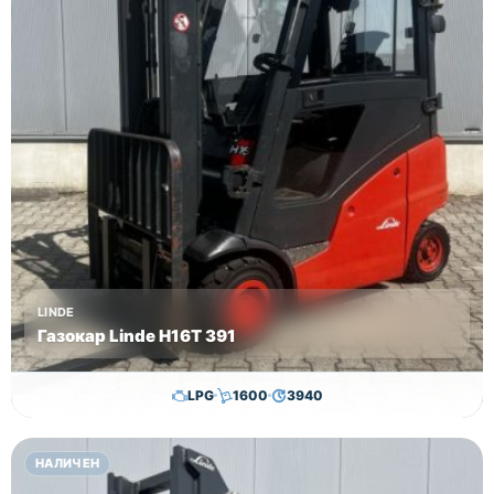
LINDE
Газокар Linde H16T 391
LPG
1600
3940
11,500.00
€
11,300.00
€
НАЛИЧЕН
Височина
Година
Състояние