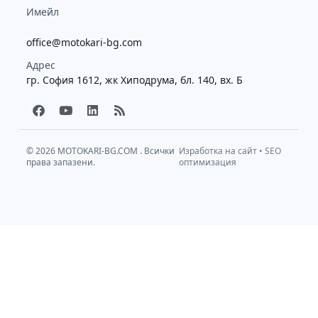
Имейл
office@motokari-bg.com
Адрес
гр. София 1612, жк Хиподрума, бл. 140, вх. Б
F
Y
L
R
a
o
i
s
c
u
n
s
e
t
k
b
u
e
© 2026
MOTOKARI-BG.COM
. Всички
Изработка на сайт
•
SEO
права запазени.
o
b
d
оптимизация
o
e
i
k
n