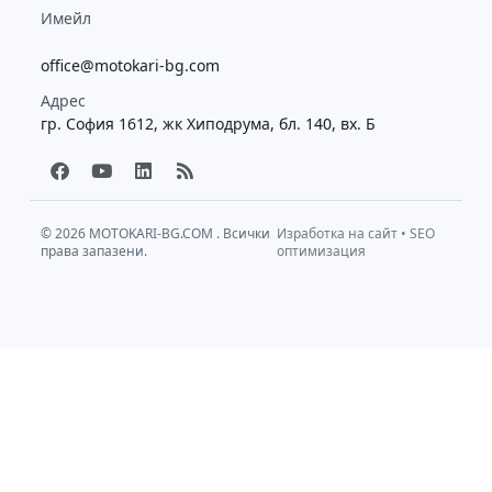
Имейл
office@motokari-bg.com
Адрес
гр. София 1612, жк Хиподрума, бл. 140, вх. Б
F
Y
L
R
a
o
i
s
c
u
n
s
e
t
k
b
u
e
© 2026
MOTOKARI-BG.COM
. Всички
Изработка на сайт
•
SEO
права запазени.
o
b
d
оптимизация
o
e
i
k
n