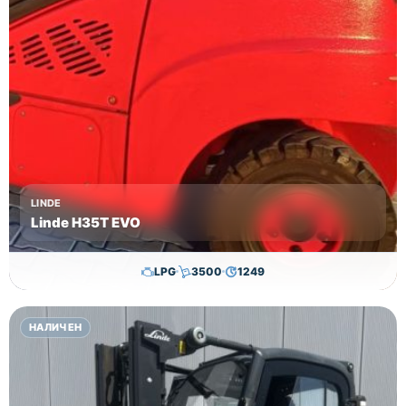
LINDE
Linde H35T EVO
LPG
3500
1249
29,650.00
€
28,650.00
€
НАЛИЧЕН
Височина
Година
Състояние
3615
2017
втора употреба