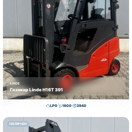
LINDE
Газокар Linde H16T 391
LPG
1600
3940
11,500.00
€
11,300.00
€
НАЛИЧЕН
Височина
Година
Състояние