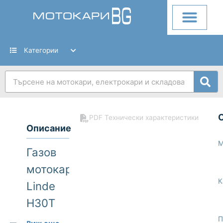
Skip
to
content
Категории
Search
PDF Технически характеристики
Описание
М
Газов
мотокар
К
Linde
H30T
393
П