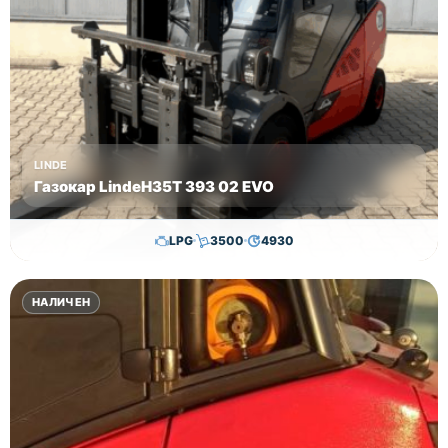
доставка
до всяка
точка в
страната и
включена
договорена
гаранция.
LINDE
Газокар LindeH35T 393 02 EVO
Цена
29000 лв
LPG
3500
4930
без ДДС!
24,800.00
€
24,300.00
€
НАЛИЧЕН
Височина
Година
Състояние
3350
2020
втора употреба