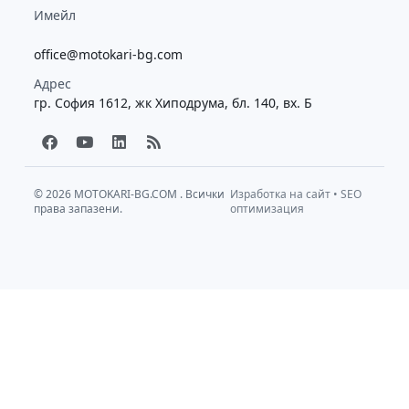
Имейл
office@motokari-bg.com
Адрес
гр. София 1612, жк Хиподрума, бл. 140, вх. Б
F
Y
L
R
a
o
i
s
c
u
n
s
e
t
k
b
u
e
© 2026
MOTOKARI-BG.COM
. Всички
Изработка на сайт
•
SEO
права запазени.
o
b
d
оптимизация
o
e
i
k
n