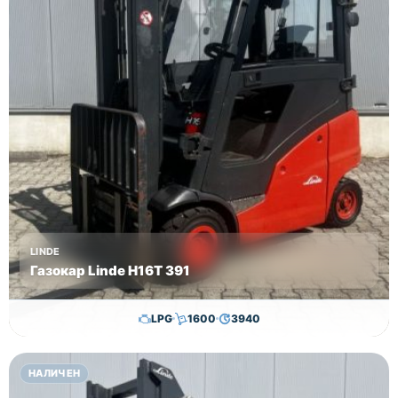
LINDE
Газокар Linde H16T 391
LPG
1600
3940
11,500.00
€
11,300.00
€
НАЛИЧЕН
Височина
Година
Състояние