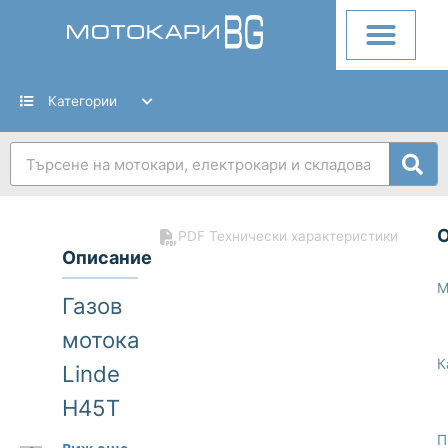
Skip
to
content
Категории
Search
PDF Технически характеристики
Описание
М
Газов
мотокар
К
Linde
H45T
01 394
П