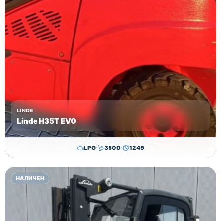
LINDE
Linde H35T EVO
LPG
3500
1249
29,650.00
€
28,650.00
€
НАЛИЧЕН
Височина
Година
Състояние
3615
2017
втора употреба