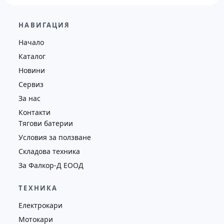
29,600.00
€
28,650.00
€
НАВИГАЦИЯ
Височина
Година
Състояние
Начало
4130
2019
втора употреба
Каталог
Новини
Сервиз
За нас
Контакти
Тягови батерии
Условия за ползване
Складова техника
За Фалкор-Д ЕООД
ТЕХНИКА
Електрокари
Мотокари