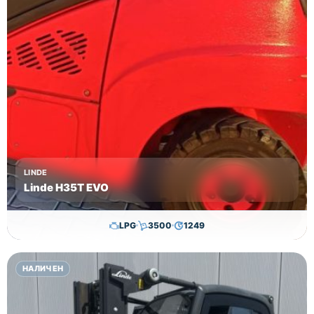
LINDE
Linde H35T EVO
LPG
3500
1249
29,650.00
€
28,650.00
€
НАЛИЧЕН
Височина
Година
Състояние
3615
2017
втора употреба