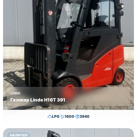
LINDE
Газокар Linde H16T 391
LPG
1600
3940
11,500.00
€
11,300.00
€
НАЛИЧЕН