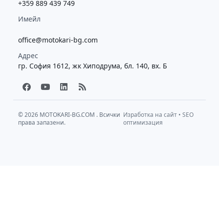
+359 889 439 749
Имейл
office@motokari-bg.com
Адрес
гр. София 1612, жк Хиподрума, бл. 140, вх. Б
F
Y
L
R
a
o
i
s
c
u
n
s
e
t
k
b
u
e
© 2026
MOTOKARI-BG.COM
. Всички
Изработка на сайт
•
SEO
права запазени.
o
b
d
оптимизация
o
e
i
k
n