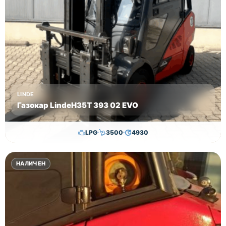
точка в
страната.
Цена
41000 лв
без ДДС!
LINDE
Газокар LindeH35T 393 02 EVO
LPG
3500
4930
24,800.00
€
24,300.00
€
НАЛИЧЕН
Височина
Година
Състояние
3350
2020
втора употреба