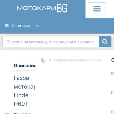
Skip
to
content
Категории
Search
PDF Технически характеристики
Описание
М
Газов
мотокар
К
Linde
H60T
396
П