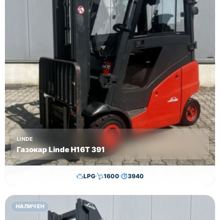
LINDE
Газокар Linde H16T 391
LPG
1600
3940
11,500.00
€
11,300.00
€
НАЛИЧЕН
Височина
Година
Състояние