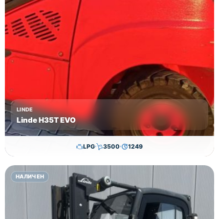
Цена:
33200 лв
без ДДС!
LINDE
Linde H35T EVO
LPG
3500
1249
29,650.00
€
28,650.00
€
НАЛИЧЕН
Височина
Година
Състояние
3615
2017
втора употреба