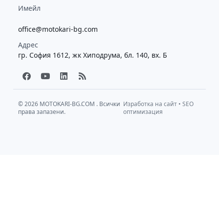
Имейл
office@motokari-bg.com
Адрес
гр. София 1612, жк Хиподрума, бл. 140, вх. Б
F
Y
L
R
a
o
i
s
c
u
n
s
e
t
k
b
u
e
© 2026
MOTOKARI-BG.COM
. Всички
Изработка на сайт
•
SEO
права запазени.
o
b
d
оптимизация
o
e
i
k
n