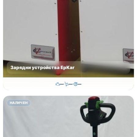
Зарядни устройства EpKar
—
—
—
500.00
€
НАЛИЧЕН
Височина
Година
Състояние
—
—
—