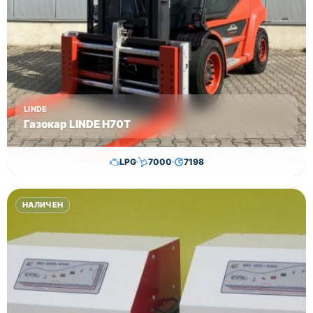
LINDE
Газокар LINDE H70T
LPG
7000
7198
36,000.00
€
35,000.00
€
НАЛИЧЕН
Височина
Година
Състояние
3750
2018
втора употреба