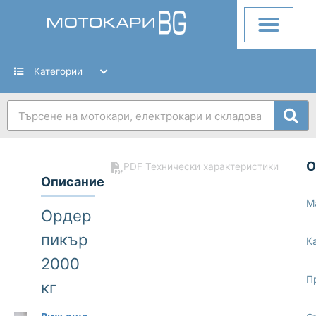
Skip
to
content
Категории
Search
О
PDF Технически характеристики
Описание
М
Ордер
пикър
К
2000
П
кг
Linde