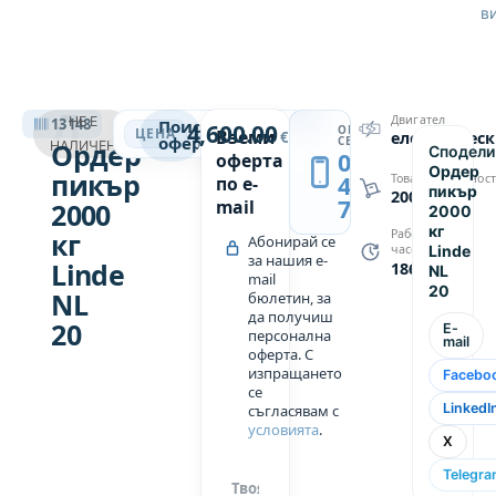
повдигане
в
750 мм.
Вилици
1150 х 560
ДРУГИ МАШИНИ
мм.
Двигател
НЕ Е
13148
Поискай
4,600.00
ОБАДИ
→
ЦЕНА
Вземи
€
електричес
Техническите
оферта
СЕ
Ордер
НАЛИЧЕН
Сподели
0889
оферта
параметри
Ордер
пикър
439
Товароподемнос
по e-
са
пикър
2000
749
mail
2000
2000
посочени
кг
кг
Работни
Абонирай се
в
Linde
часове
за нашия e-
Linde
допълнителни
1862
NL
mail
20
данни.
NL
бюлетин, за
да получиш
20
E-
персонална
mail
Електрическият
оферта. С
оредр
изпращането
Facebo
се
пикър се
LinkedI
съгласявам с
предлага
условията
.
X
с
безплатна
Telegr