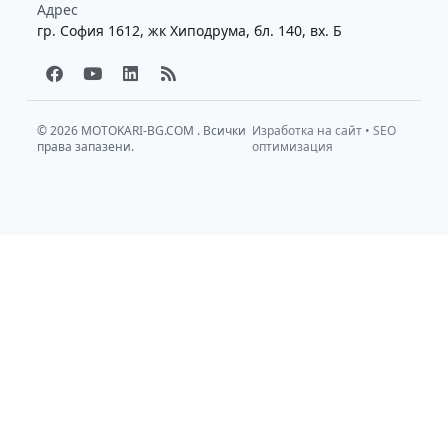
Адрес
гр. София 1612, жк Хиподрума, бл. 140, вх. Б
F
Y
L
R
a
o
i
s
c
u
n
s
e
t
k
b
u
e
© 2026
MOTOKARI-BG.COM
. Всички
Изработка на сайт
•
SEO
права запазени.
o
b
d
оптимизация
o
e
i
k
n