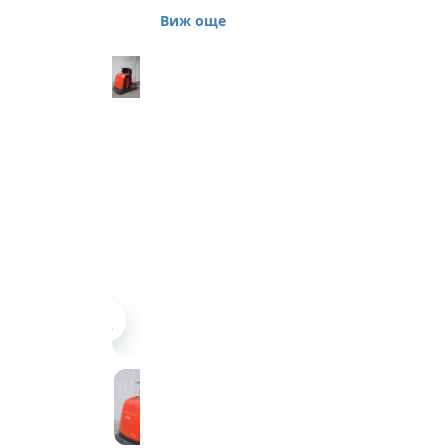
5021 Предлагаме
Виж още
складова машина тип -
ордер-пикър марка
Linde, модел V10 5021,
втора употреба.
Ордер-пикърът е с
малка височина на
повдигане - 1065 мм.
Подходящ за
преместване и
подреждане на стоки
в закрити помещения.
Платформа с ширина
1000 мм, батерия 24 V,
с възможност за
автоматично
доливане.
Товароподемност
1000 кг. Машината е
произведена през 2011