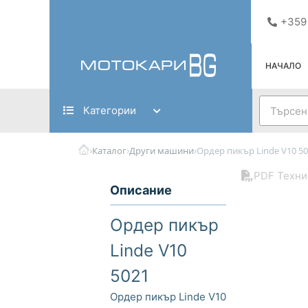
Skip
+359
to
content
НАЧАЛО
Search
Категории
›
›
›
Каталог
Други машини
Ордер пикър Linde V10 5
PDF Техни
Описание
Ордер пикър
Linde V10
5021
Ордер пикър Linde V10