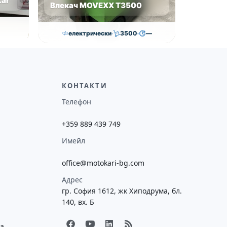
Kar
Влекач MOVEXX T3500
електрически
3500
—
2,600.00
€
ояние
Височина
Година
Състояние
—
2016
втора употреба
КОНТАКТИ
Телефон
+359 889 439 749
Имейл
office@motokari-bg.com
Адрес
гр. София 1612, жк Хиподрума, бл.
140, вх. Б
F
Y
L
R
ка