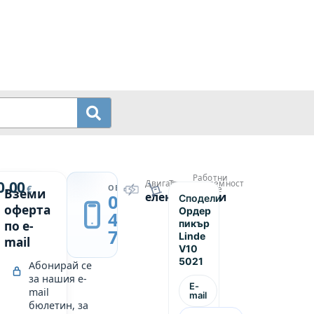
Работни
й
0.00
Двигател
Товароподемност
→
ОБАДИ СЕ
€
часове
Вземи
електрически
1000
0889
Сподели
3895
оферта
Ордер
439
пикър
по e-
749
Linde
mail
V10
5021
Абонирай се
за нашия e-
E-
mail
mail
бюлетин, за