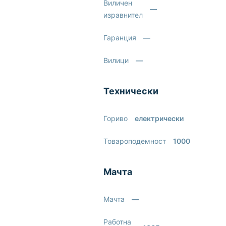
Виличен
—
изравнител
Гаранция
—
Вилици
—
Технически
Гориво
електрически
Товароподемност
1000
Мачта
Мачта
—
Работна