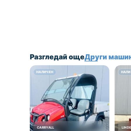
свържете се с на с на
посочените
координати в скцията
контакти.
Цена 8900 лв без ДДС!
Разгледай още
Други маши
НАЛИЧЕН
НАЛИ
CARRYALL
LIND