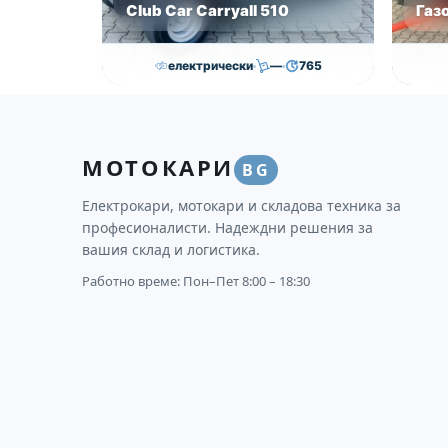
Club Car Carryall 510
Газ
електрически
—
765
11,000.00
€
10,500.00
€
36
Височина
Година
Състояние
Височи
МОТОКАРИ
—
2018
втора употреба
3750
BG
Електрокари, мотокари и складова техника за
професионалисти. Надеждни решения за
вашия склад и логистика.
Работно време: Пон–Пет 8:00 – 18:30