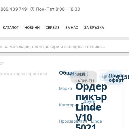
 889 439 749
Пон-Пет 8:00 - 18:30
КАТАЛОГ
НОВИНИ
СЕРВИЗ
ЗА НАС
ЗА ВРЪЗКА
021
ДРУГИ МАШИНИ
Общи
чески характеристики
13021
НЕ Е
Поиска
4,15
ЦЕНА
оферта
НАЛИЧЕН
Ордер
Марка
—
пикър
Други
Linde
Категория
машини
V10
Производител
Linde
5021