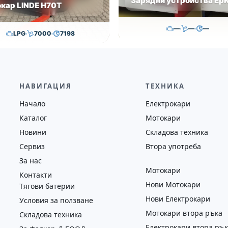
Зарядни устройства Ep
окар LINDE H70T
—
—
—
LPG
7000
7198
500.00
€
,000.00
€
35,000.00
€
Височина
Година
Съст
на
Година
Състояние
—
—
—
2018
втора употреба
НАВИГАЦИЯ
ТЕХНИКА
Начало
Електрокари
Каталог
Мотокари
Новини
Складова техника
Сервиз
Втора употреба
За нас
Мотокари
Контакти
Нови Мотокари
Тягови батерии
Нови Електрокари
Условия за ползване
Мотокари втора ръка
Складова техника
Електрокари втора ръ