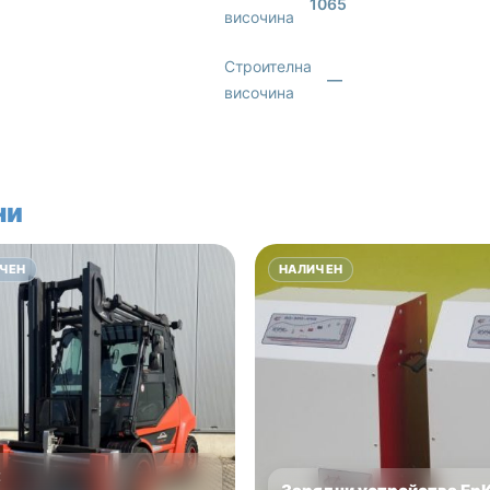
1065
височина
Строителна
—
височина
ни
ЧЕН
НАЛИЧЕН
E