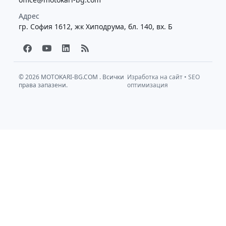
Адрес
гр. София 1612, жк Хиподрума, бл. 140, вх. Б
F
Y
L
R
a
o
i
s
c
u
n
s
e
t
k
b
u
e
© 2026
MOTOKARI-BG.COM
. Всички
Изработка на сайт
•
SEO
права запазени.
o
b
d
оптимизация
o
e
i
k
n