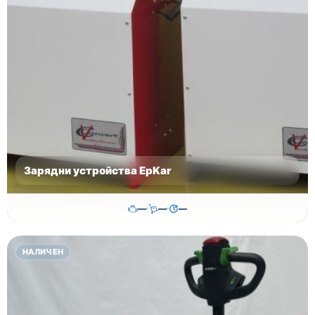
Зарядни устройства EpKar
—
—
—
500.00
€
НАЛИЧЕН
Височина
Година
Състояние
—
—
—