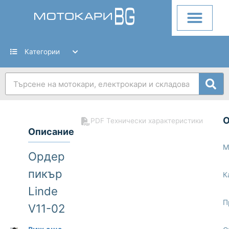
Skip
to
content
Категории
Search
PDF Технически характеристики
Описание
М
Ордер
пикър
К
Linde
П
V11-02
015