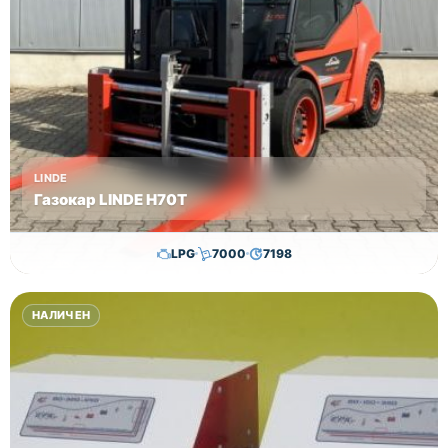
LINDE
Газокар LINDE H70T
LPG
7000
7198
36,000.00
€
35,000.00
€
НАЛИЧЕН
Височина
Година
Състояние
3750
2018
втора употреба