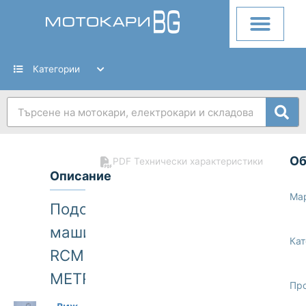
Skip
to
content
Категории
Search
О
PDF Технически характеристики
Описание
Ма
Подопочистваща
машина
Кат
RCM
METRO113
Пр
Предлагаме