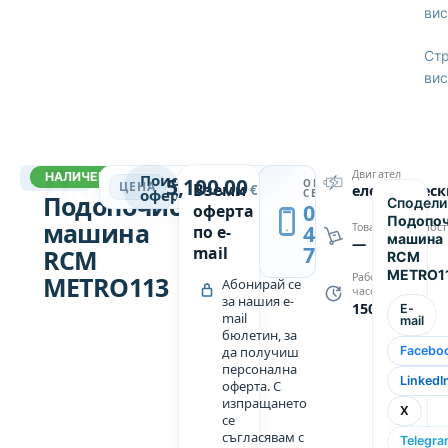
ви
Ст
ви
ПОДОПОЧИСТВАЩИ МАШИНИ
Двигател
НАЛИЧЕН
13345
Поискай
5,100.00
ОБАДИ
→
ЦЕНА
Вземи
€
електрическ
оферта
СЕ
Подопочистваща
Сподели
0889
оферта
Подопо
машина
439
Товароподемност
по e-
машина
—
749
mail
RCM
RCM
METRO1
METRO113
Работни
Абонирай се
часове
за нашия e-
1500
E-
mail
mail
бюлетин, за
да получиш
Facebo
персонална
LinkedI
оферта. С
изпращането
X
се
съгласявам с
Telegra