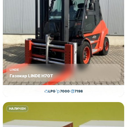
LINDE
Газокар LINDE H70T
LPG
7000
7198
36,000.00
€
35,000.00
€
НАЛИЧЕН
Височина
Година
Състояние
3750
2018
втора употреба