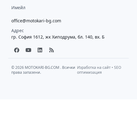
Имейл
office@motokari-bg.com
Адрес
гр. София 1612, жк Хиподрума, бл. 140, вх. Б
F
Y
L
R
a
o
i
s
c
u
n
s
e
t
k
b
u
e
© 2026
MOTOKARI-BG.COM
. Всички
Изработка на сайт
•
SEO
права запазени.
o
b
d
оптимизация
o
e
i
k
n