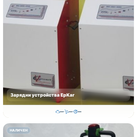
Зарядни устройства EpKar
—
—
—
500.00
€
НАЛИЧЕН
Височина
Година
Състояние