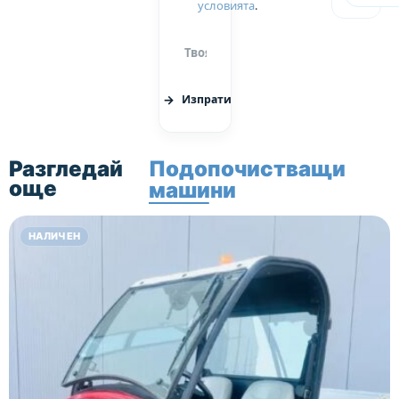
условията
.
Изпрати
Разгледай
Подопочистващи
още
машини
НАЛИЧЕН