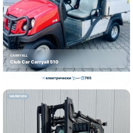
CARRYALL
Club Car Carryall 510
електрически
—
765
11,000.00
€
10,500.00
€
НАЛИЧЕН
Височина
Година
Състояние
—
2018
втора употреба