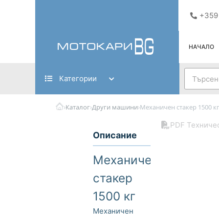
Skip
+359
to
content
НАЧАЛО
Search
Категории
›
›
›
Каталог
Други машини
Механичен стакер 1500 к
PDF Техниче
Описание
Механичен
стакер
1500 кг
Механичен