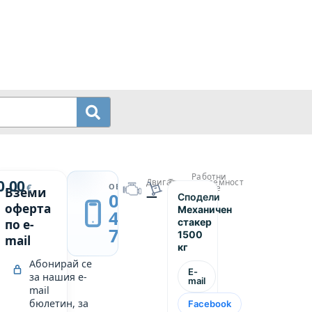
Работни
й
0.00
Двигател
Товароподемност
→
ОБАДИ СЕ
€
часове
Вземи
—
1500
0889
Сподели
н
—
оферта
Механичен
439
стакер
по e-
749
1500
mail
кг
Абонирай се
E-
за нашия e-
mail
mail
бюлетин, за
Facebook