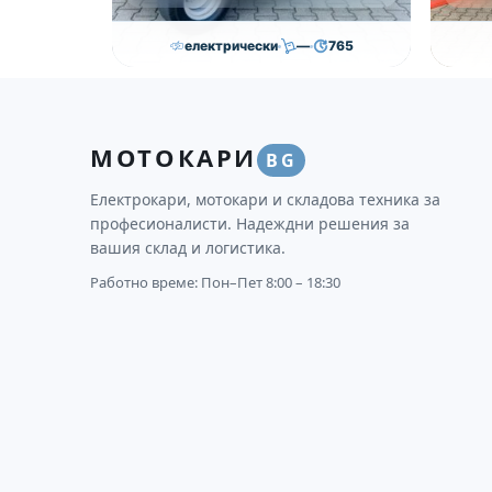
електрически
—
765
11,000.00
€
10,500.00
€
36
Височина
Година
Състояние
Височи
МОТОКАРИ
—
2018
втора употреба
3750
BG
Електрокари, мотокари и складова техника за
професионалисти. Надеждни решения за
вашия склад и логистика.
Работно време: Пон–Пет 8:00 – 18:30