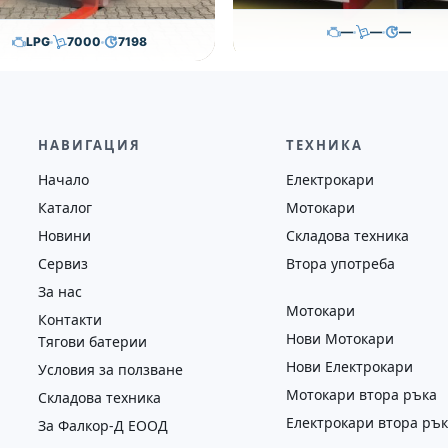
—
—
—
LPG
7000
7198
500.00
€
,000.00
€
35,000.00
€
Височина
Година
Съст
на
Година
Състояние
—
—
—
2018
втора употреба
НАВИГАЦИЯ
ТЕХНИКА
Начало
Електрокари
Каталог
Мотокари
Новини
Складова техника
Сервиз
Втора употреба
За нас
Мотокари
Контакти
Нови Мотокари
Тягови батерии
Нови Електрокари
Условия за ползване
Мотокари втора ръка
Складова техника
Електрокари втора ръ
За Фалкор-Д ЕООД