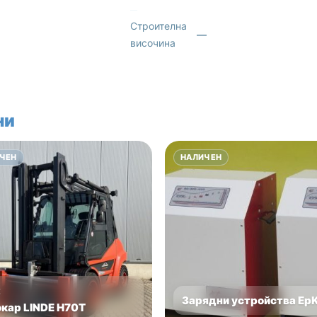
Строителна
—
височина
ни
ЧЕН
НАЛИЧЕН
E
Зарядни устройства Ep
окар LINDE H70T