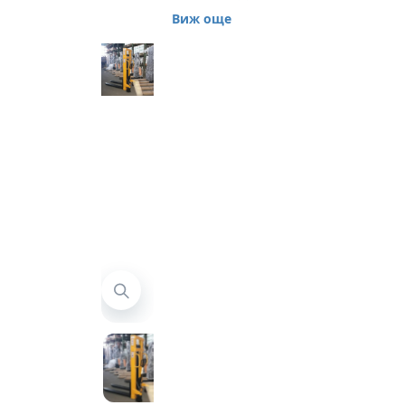
стакер 1500 кг
Виж още
Механичен
стакер 1500 кг.
Предлагаме
нов механичен
стакер, с
товароподемност
1500 кг,
стандартни
вилици и
височина на
повдигане до
2500 мм.
Център на
тежестаа 400
мм, височина
при спусната
мачта 2080 мм.
Гаранция 12 м.