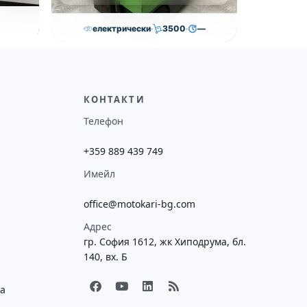
електрически
3500
—
2,600.00
€
ояние
Височина
Година
Състояние
—
2016
втора употреба
КОНТАКТИ
Телефон
+359 889 439 749
Имейл
office@motokari-bg.com
Адрес
гр. София 1612, жк Хиподрума, бл.
140, вх. Б
F
Y
L
R
ка
a
o
i
s
c
u
n
s