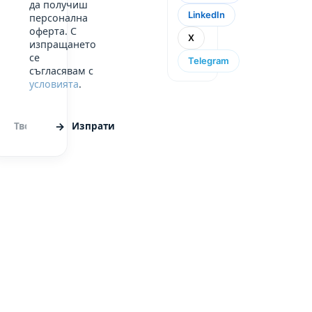
да получиш
LinkedIn
персонална
оферта. С
X
изпращането
се
Telegram
съгласявам с
условията
.
Изпрати