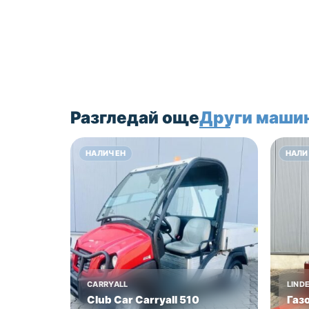
Разгледай още
Други маши
НАЛИЧЕН
НАЛИ
CARRYALL
LIND
Club Car Carryall 510
Газ