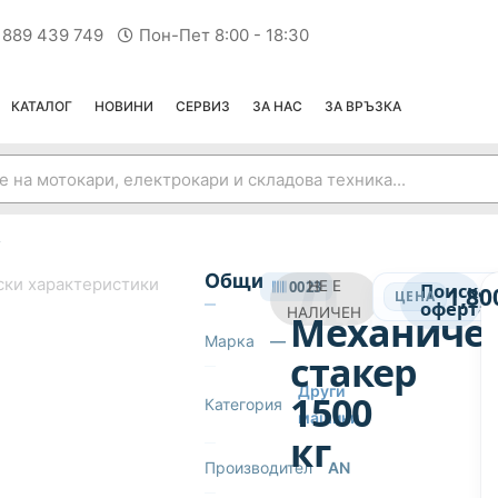
 889 439 749
Пон-Пет 8:00 - 18:30
КАТАЛОГ
НОВИНИ
СЕРВИЗ
ЗА НАС
ЗА ВРЪЗКА
г
ДРУГИ МАШИНИ
Общи
ски характеристики
0023
НЕ Е
Поиска
1,80
ЦЕНА
оферта
НАЛИЧЕН
Механиче
Марка
—
стакер
Други
1500
Категория
машини
кг
Производител
АN