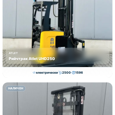
ATLET
Рийчтрак Atlet UHD250
електрически
2500
1596
11,000.00
€
10,750.00
€
НАЛИЧЕН
Височина
Година
Състояние
8950
2012
втора употреба