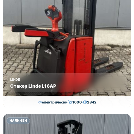
LINDE
Стакер Linde L16AP
електрически
1600
2842
8,000.00
€
7,800.00
€
НАЛИЧЕН
Височина
Година
Състояние
4352
2018
втора употреба