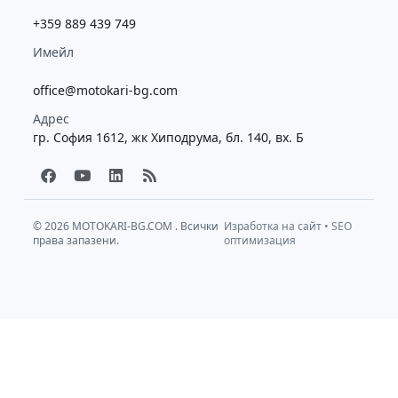
+359 889 439 749
Имейл
office@motokari-bg.com
Адрес
гр. София 1612, жк Хиподрума, бл. 140, вх. Б
F
Y
L
R
a
o
i
s
c
u
n
s
e
t
k
b
u
e
© 2026
MOTOKARI-BG.COM
. Всички
Изработка на сайт
•
SEO
права запазени.
o
b
d
оптимизация
o
e
i
k
n