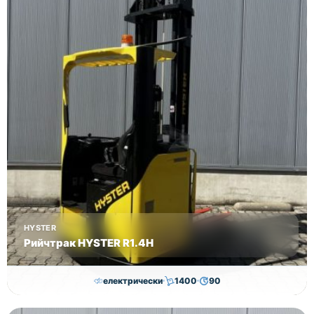
HYSTER
Рийчтрак HYSTER R1.4H
електрически
1400
90
12,000.00
€
11,560.00
€