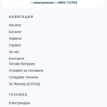
Работно време: Пон–Пет 8:00 – 18:30
електрически
1600
2704
7,300.00
€
6,800.00
€
НАВИГАЦИЯ
Височина
Година
Състояние
Начало
3300
2016
втора употреба
Каталог
Новини
Сервиз
За нас
Контакти
Тягови батерии
Условия за ползване
Складова техника
За Фалкор-Д ЕООД
ТЕХНИКА
Електрокари