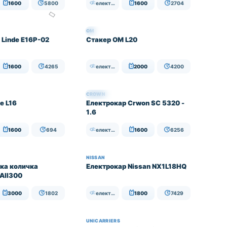
1600
5800
електрически
1600
2704
OM
НАЛИЧЕН
 Linde E16P-02
Стакер OM L20
1600
4265
електрически
2000
4200
CROWN
НАЛИЧЕН
e L16
Електрокар Crwon SC 5320 -
1.6
1600
694
електрически
1600
6256
NISSAN
ка количка
Електрокар Nissan NX1L18HQ
 All300
3000
1802
електрически
1800
7429
UNICARRIERS