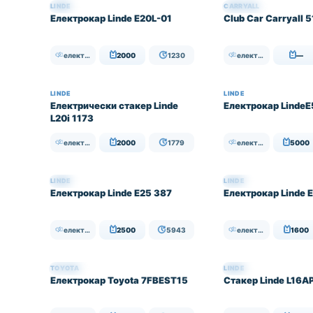
LINDE
CARRYALL
НАЛИЧЕН
НАЛИЧЕН
Електрокар Linde Е20L-01
Club Car Carryall 
електрически
2000
1230
електрически
—
LINDE
LINDE
Електрически стакер Linde
Електрокар Linde
L20i 1173
електрически
2000
1779
електрически
5000
LINDE
LINDE
НАЛИЧЕН
НАЛИЧЕН
Електрокар Linde E25 387
Електрокар Linde 
електрически
2500
5943
електрически
1600
TOYOTA
LINDE
НАЛИЧЕН
НАЛИЧЕН
Електрокар Toyota 7FBEST15
Стакер Linde L16A