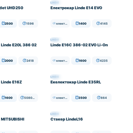
LINDE
НАЛИЧЕН
tlet UHD250
Електрокар Linde E14 EVO
2500
1596
електрически
1400
4145
LINDE
НАЛИЧЕН
 Linde E20L 386 02
Linde E16C 386-02 EVO Li-On
2000
2418
електрически
1600
4235
LINDE
НАЛИЧЕН
 Linde E16Z
Екелектокар Linde E35RL
1600
50809 (работни+контактни)
електрически
3500
664
LINDE
НАЛИЧЕН
 MITSUBISHI
Стакер LindeL16