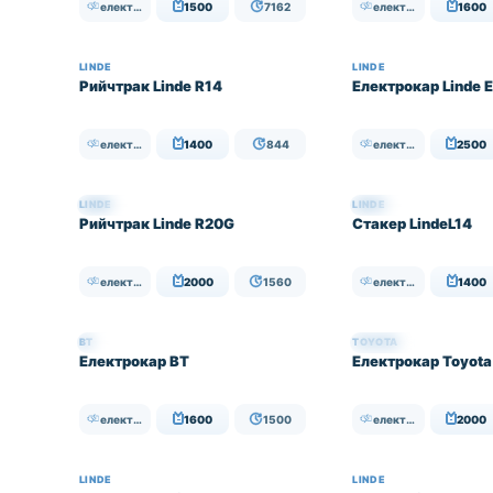
електрически
1500
7162
електрически
1600
LINDE
LINDE
Рийчтрак Linde R14
Електрокар Linde 
електрически
1400
844
електрически
2500
LINDE
LINDE
НАЛИЧЕН
НАЛИЧЕН
Рийчтрак Linde R20G
Стакер LindeL14
електрически
2000
1560
електрически
1400
BT
TOYOTA
НАЛИЧЕН
НАЛИЧЕН
Електрокар BT
Електрокар Toyot
електрически
1600
1500
електрически
2000
LINDE
LINDE