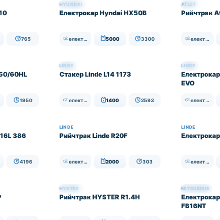
HYUNDAI
ATLET
НАЛИЧЕН
НАЛИЧЕН
510
Електрокар Hyndai HX50B
Рийчтрак A
765
електрически
5000
3300
електрически
LINDE
LINDE
НАЛИЧЕН
НАЛИЧЕН
E50/60HL
Стакер Linde L14 1173
Електрокар
EVO
1950
електрически
1400
2593
електрически
LINDE
LINDE
E16L 386
Рийчтрак Linde R20F
Електрокар
4196
електрически
2000
303
електрически
HYSTER
MITSUBISHI
НАЛИЧЕН
НАЛИЧЕН
P
Рийчтрак HYSTER R1.4H
Електрокар
FB16NT