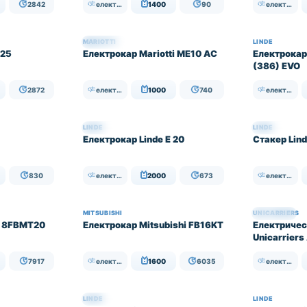
2842
електрически
1400
90
електрически
MARIOTTI
LINDE
НАЛИЧЕН
E25
Електрокар Mariotti ME10 АC
Електрокар
(386) EVO
2872
електрически
1000
740
електрически
LINDE
LINDE
НАЛИЧЕН
НАЛИЧЕН
Електрокар Linde E 20
Стакер Lind
830
електрически
2000
673
електрически
MITSUBISHI
UNICARRIERS
НАЛИЧЕН
a 8FBMT20
Електрокар Mitsubishi FB16KT
Електричес
Unicarriers
7917
електрически
1600
6035
електрически
LINDE
LINDE
НАЛИЧЕН