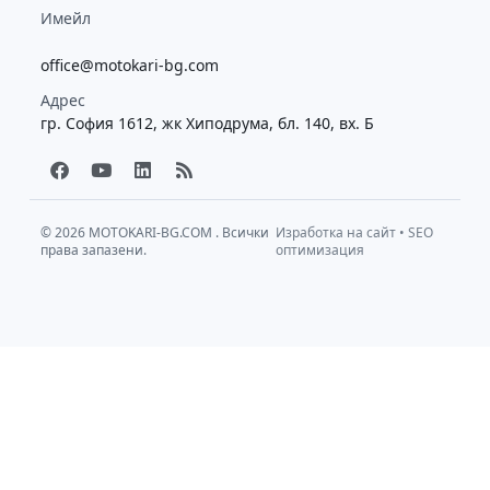
Имейл
office@motokari-bg.com
Адрес
гр. София 1612, жк Хиподрума, бл. 140, вх. Б
F
Y
L
R
a
o
i
s
c
u
n
s
e
t
k
b
u
e
© 2026
MOTOKARI-BG.COM
. Всички
Изработка на сайт
•
SEO
права запазени.
o
b
d
оптимизация
o
e
i
k
n