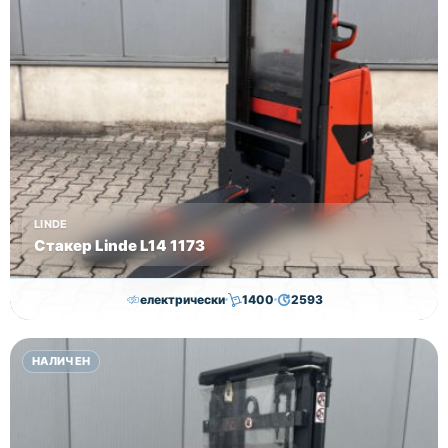
LINDE
Стакер Linde L14 1173
електрически
1400
2593
7,000.00
€
6,500.00
€
НАЛИЧЕН
Височина
Година
Състояние
2593
2019
втора употреба