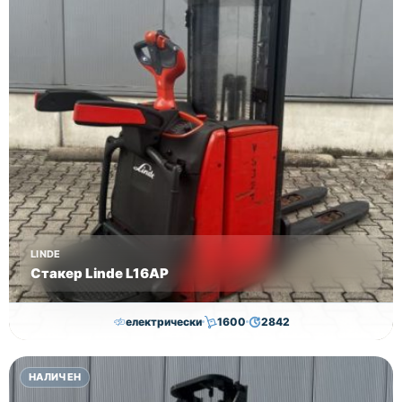
LINDE
Стакер Linde L16AP
електрически
1600
2842
8,000.00
€
7,800.00
€
НАЛИЧЕН
Височина
Година
Състояние