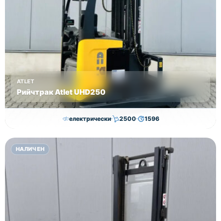
предвидения
бюджет.
Цена:
5800,00
лв без
ДДС!
ATLET
Рийчтрак Atlet UHD250
електрически
2500
1596
11,000.00
€
10,750.00
€
НАЛИЧЕН
Височина
Година
Състояние
8950
2012
втора употреба