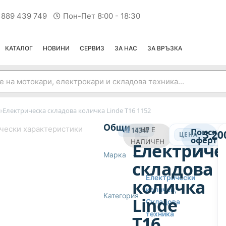
 889 439 749
Пон-Пет 8:00 - 18:30
КАТАЛОГ
НОВИНИ
СЕРВИЗ
ЗА НАС
ЗА ВРЪЗКА
›
и
Електрическа складова количка Linde T16 1152
ЕЛЕКТРИЧЕСКИ КОЛИЧКИ
Общи
чески характеристики
14347
НЕ Е
Поиска
3,20
ЦЕНА
оферта
НАЛИЧЕН
Електриче
Марка
—
складова
Електрически
количка
колички
,
Категория
Linde
Складова
техника
T16