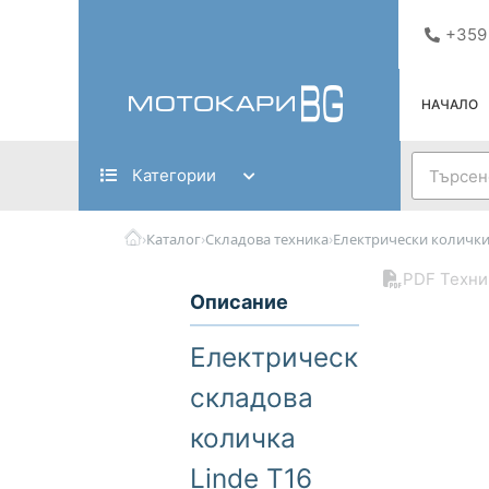
Skip
+359
to
content
НАЧАЛО
Search
Категории
›
›
›
Каталог
Складова техника
Електрически количк
PDF Техни
Описание
Електрическа
складова
количка
Linde T16