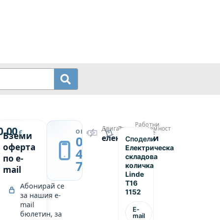
Работни
й
0.00
Двигател
Товароподемност
→
ОБАДИ СЕ
€
часове
Вземи
електрически
1600
0889
Сподели
ска
1795
оферта
Електрическа
439
складова
по e-
749
количка
mail
Linde
T16
Абонирай се
1152
за нашия e-
mail
E-
бюлетин, за
mail