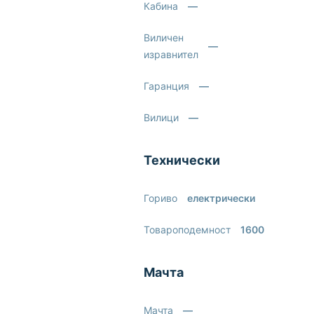
Кабина
—
Виличен
—
изравнител
Гаранция
—
Вилици
—
Технически
Гориво
електрически
Товароподемност
1600
Мачта
Мачта
—