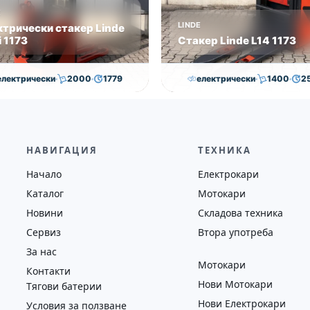
E
LINDE
ктрически стакер Linde
 1173
Стакер Linde L14 1173
електрически
2000
1779
електрически
1400
2
7,050.00
€
7,000.00
€
7,000.00
€
6,500.00
на
Година
Състояние
Височина
Година
Състоян
2018
втора употреба
2593
2019
втора у
НАВИГАЦИЯ
ТЕХНИКА
Начало
Електрокари
Каталог
Мотокари
Новини
Складова техника
Сервиз
Втора употреба
За нас
Мотокари
Контакти
Нови Мотокари
Тягови батерии
Нови Електрокари
Условия за ползване