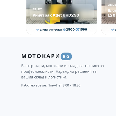
LIND
ATLET
Еле
Рийчтрак Atlet UHD250
L20i
електрически
2500
1596
11,000.00
€
10,750.00
€
Височина
Година
Състояние
Височи
МОТОКАРИ
8950
2012
втора употреба
3170
BG
Електрокари, мотокари и складова техника за
професионалисти. Надеждни решения за
вашия склад и логистика.
Работно време: Пон–Пет 8:00 – 18:30