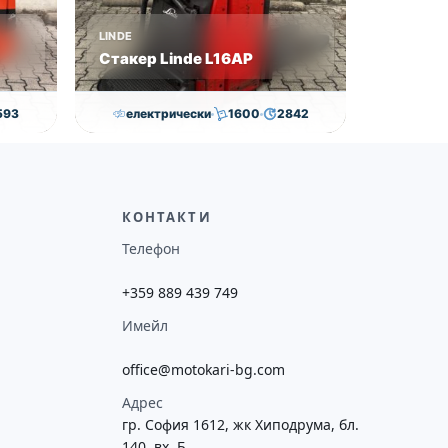
LINDE
Стакер Linde L16AP
593
електрически
1600
2842
€
8,000.00
€
7,800.00
€
ие
Височина
Година
Състояние
потреба
4352
2018
втора употреба
КОНТАКТИ
Телефон
+359 889 439 749
Имейл
office@motokari-bg.com
Адрес
гр. София 1612, жк Хиподрума, бл.
140, вх. Б