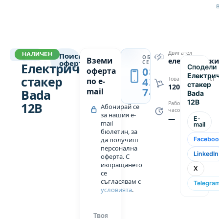
и мокри
повърхности,
благодарение
на високата
СТАКЕРИ
странична
Двигател
НАЛИЧЕН
8554
Поискай
ОБАДИ
→
Вземи
електрически
стабилност
оферта
СЕ
Електрически
Сподели
0889
оферта
и комфорта
Електри
стакер
439
Товароподемност
по e-
при
стакер
1200
749
mail
Bada
Bada
водене.
12B
12B
Работни
Абонирай се
Стакерът е
часове
за нашия e-
—
проектиран
E-
mail
mail
и
бюлетин, за
да получиш
Faceboo
произведен
персонална
за
LinkedIn
оферта. С
екстремни
изпращането
X
се
индустриални
съгласявам с
Telegra
приложения.
условията
.
100%
неръждаема