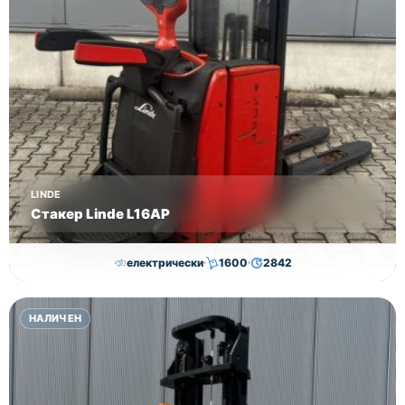
работна
височина
2810мм -
цена
58000лв
без ДДС.
Триплекс
мачти и
пълен
LINDE
свободен
Стакер Linde L16AP
ход и
височини
електрически
1600
2842
3810мм,
4110мм,
8,000.00
€
7,800.00
€
4560мм
НАЛИЧЕН
Височина
Година
Състояние
4352
2018
втора употреба
Цена
55500лв
без ДДС!