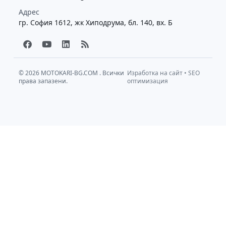
Адрес
гр. София 1612, жк Хиподрума, бл. 140, вх. Б
F
Y
L
R
a
o
i
s
c
u
n
s
e
t
k
b
u
e
© 2026
MOTOKARI-BG.COM
. Всички
Изработка на сайт
•
SEO
права запазени.
o
b
d
оптимизация
o
e
i
k
n