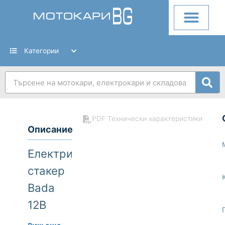
Skip
to
content
Категории
Search
PDF Технически характеристики
Описание
Електрически
стакер
Bada
12B
Електрически