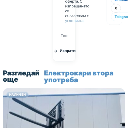
оферта. С
изпращането
X
се
съгласявам с
Telegr
условията
.
Изпрати
Разгледай
Електрокари втора
още
употреба
НАЛИЧЕН