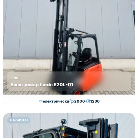
LINDE
Електрокар Linde Е20L-01
електрически
2000
1230
16,750.00
€
15,250.00
€
НАЛИЧЕН
Височина
Година
Състояние
3145
2011
втора употреба