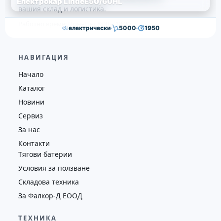
Електрокар LindeE50/60HL
вашия склад и логистика.
Работно време: Пон–Пет 8:00 – 18:30
електрически
5000
1950
65,000.00
€
63,000.00
€
НАВИГАЦИЯ
Височина
Година
Състояние
Начало
5065
2020
втора употреба
Каталог
Новини
Сервиз
За нас
Контакти
Тягови батерии
Условия за ползване
Складова техника
За Фалкор-Д ЕООД
ТЕХНИКА