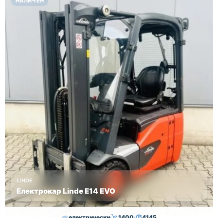
НАЛИЧЕН
Височина
Година
Състояние
4625
2018
втора употреба
LINDE
Електрокар Linde E14 EVO
електрически
1400
4145