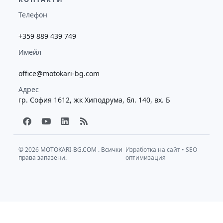
Телефон
+359 889 439 749
Имейл
office@motokari-bg.com
Адрес
гр. София 1612, жк Хиподрума, бл. 140, вх. Б
F
Y
L
R
a
o
i
s
c
u
n
s
e
t
k
b
u
e
© 2026
MOTOKARI-BG.COM
. Всички
Изработка на сайт
•
SEO
права запазени.
o
b
d
оптимизация
o
e
i
k
n