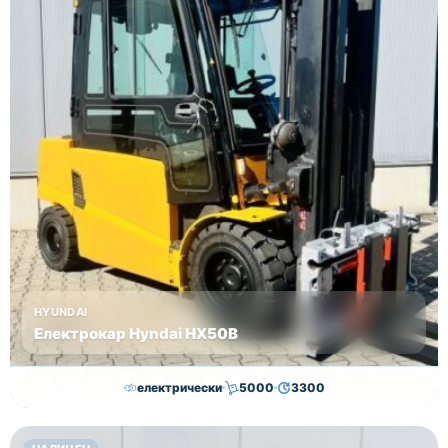
HYUNDAI
Електрокар Hyndai HX50B
електрически
5000
3300
30,000.00
€
29,000.00
€