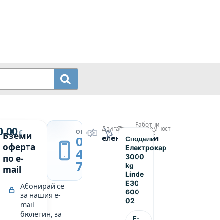
Работни
й
0.00
Двигател
Товароподемност
→
ОБАДИ СЕ
€
часове
Вземи
електрически
3000
0889
Сподели
р
9000
оферта
Електрокар
439
3000
по e-
749
kg
mail
Linde
E30
Абонирай се
600-
за нашия e-
02
mail
бюлетин, за
E-