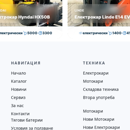
DAI
LINDE
ктрокар Hyndai HX50B
Електрокар Linde E14 E
лектрически
5000
3300
електрически
1400
4
,000.00
€
29,000.00
€
15,000.00
€
14,500.0
на
Година
Състояние
Височина
Година
Състоян
2018
втора употреба
4100
2019
втора у
НАВИГАЦИЯ
ТЕХНИКА
Начало
Електрокари
Каталог
Мотокари
Новини
Складова техника
Сервиз
Втора употреба
За нас
Мотокари
Контакти
Нови Мотокари
Тягови батерии
Нови Електрокари
Условия за ползване