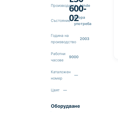
600-
Производител
Linde
02
втора
Състояние
употреба
Година на
2003
производство
Работни
9000
часове
Каталожен
—
номер
Цвят
—
Оборудване