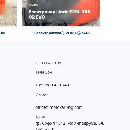
LINDE
Електрокар Linde E20L 386
VO
02 EVO
145
електрически
2000
2418
0
€
21,000.00
€
20,500.00
€
ие
Височина
Година
Състояние
потреба
4625
2019
втора употреба
КОНТАКТИ
Телефон
+359 889 439 749
Имейл
office@motokari-bg.com
Адрес
гр. София 1612, жк Хиподрума, бл.
140, вх. Б