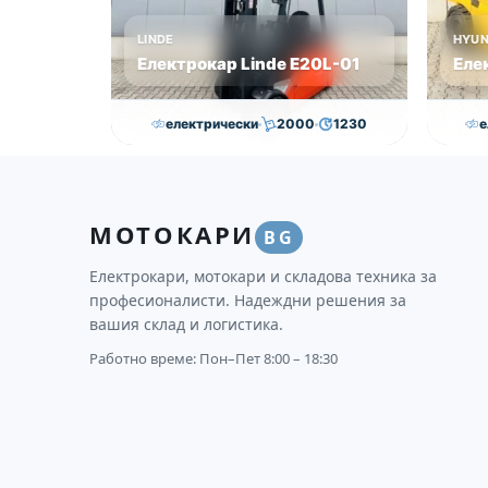
LINDE
HYUN
Електрокар Linde Е20L-01
Еле
електрически
2000
1230
е
16,750.00
€
15,250.00
€
30
Височина
Година
Състояние
Височи
МОТОКАРИ
3145
2011
втора употреба
4625
BG
Електрокари, мотокари и складова техника за
професионалисти. Надеждни решения за
вашия склад и логистика.
Работно време: Пон–Пет 8:00 – 18:30