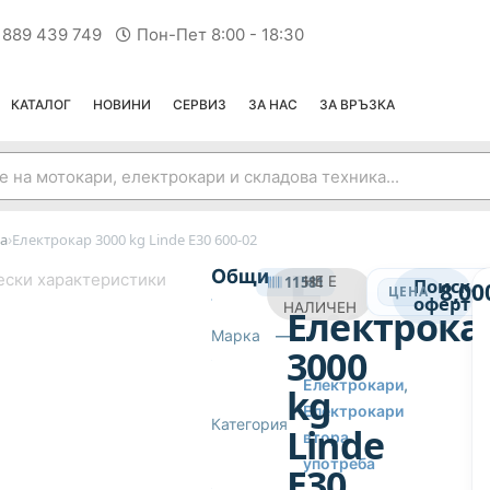
 889 439 749
Пон-Пет 8:00 - 18:30
КАТАЛОГ
НОВИНИ
СЕРВИЗ
ЗА НАС
ЗА ВРЪЗКА
›
а
Електрокар 3000 kg Linde E30 600-02
ЕЛЕКТРОКАРИ ВТОРА УПОТРЕБА
Общи
ески характеристики
11581
НЕ Е
Поиска
8,00
ЦЕНА
оферта
НАЛИЧЕН
Електрока
Марка
—
3000
Електрокари
,
kg
Електрокари
Категория
Linde
втора
употреба
E30