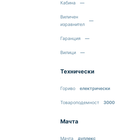
Кабина
—
Виличен
—
изравнител
Гаранция
—
Вилици
—
Технически
Гориво
електрически
Товароподемност
3000
Мачта
Мачта
дуплекс