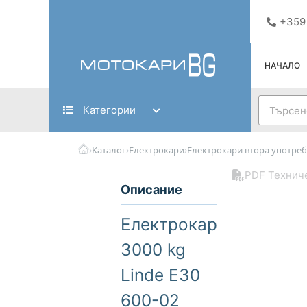
Skip
+359
to
content
НАЧАЛО
Search
Категории
›
›
›
Каталог
Електрокари
Електрокари втора употреб
PDF Технич
Описание
Електрокар
3000 kg
Linde E30
600-02