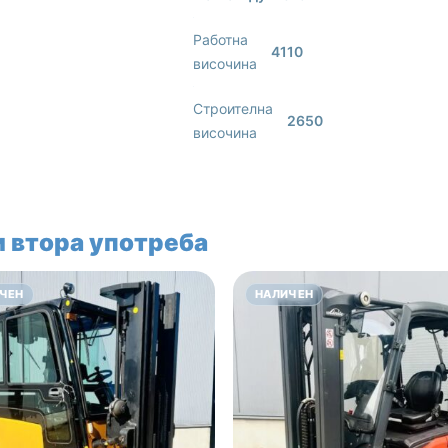
Работна
4110
височина
Строителна
2650
височина
 втора употреба
ЧЕН
НАЛИЧЕН