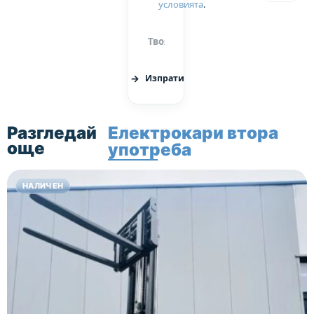
ДДС!
условията
.
Изпрати
Разгледай
Електрокари втора
още
употреба
НАЛИЧЕН