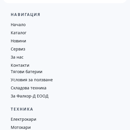
21,000.00
€
20,500.00
€
НАВИГАЦИЯ
Височина
Година
Състояние
Начало
4625
2019
втора употреба
Каталог
Новини
Сервиз
За нас
Контакти
Тягови батерии
Условия за ползване
Складова техника
За Фалкор-Д ЕООД
ТЕХНИКА
Електрокари
Мотокари