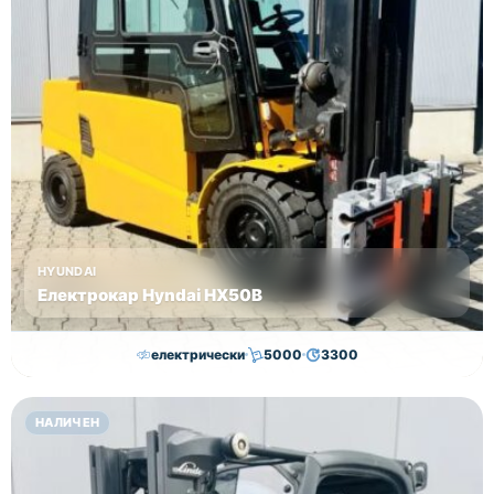
HYUNDAI
Електрокар Hyndai HX50B
електрически
5000
3300
30,000.00
€
29,000.00
€
НАЛИЧЕН
Височина
Година
Състояние
4625
2018
втора употреба