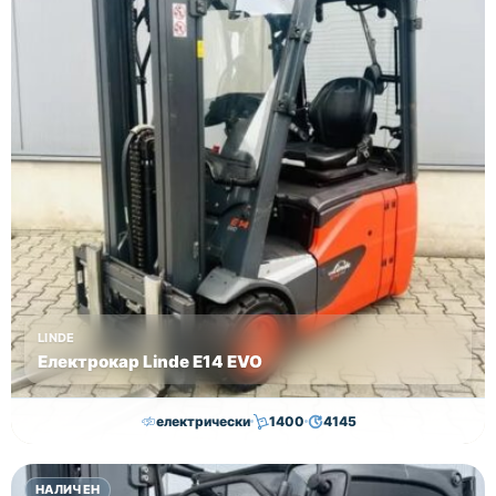
LINDE
Електрокар Linde E14 EVO
електрически
1400
4145
15,000.00
€
14,500.00
€
НАЛИЧЕН