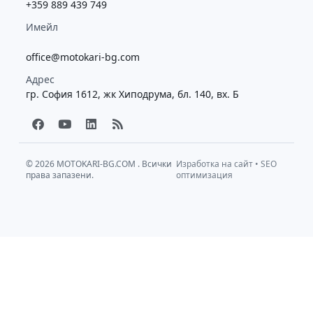
+359 889 439 749
Имейл
office@motokari-bg.com
Адрес
гр. София 1612, жк Хиподрума, бл. 140, вх. Б
F
Y
L
R
a
o
i
s
c
u
n
s
e
t
k
b
u
e
© 2026
MOTOKARI-BG.COM
. Всички
Изработка на сайт
•
SEO
права запазени.
o
b
d
оптимизация
o
e
i
k
n