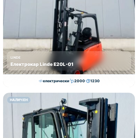
LINDE
Електрокар Linde Е20L-01
електрически
2000
1230
16,750.00
€
15,250.00
€
НАЛИЧЕН
Височина
Година
Състояние
3145
2011
втора употреба