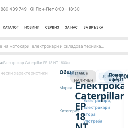
 889 439 749
Пон-Пет 8:00 - 18:30
КАТАЛОГ
НОВИНИ
СЕРВИЗ
ЗА НАС
ЗА ВРЪЗКА
›
а
Електрокар Caterpillar EP 18 NT 1800кг
ЕЛЕКТРОКАРИ ВТОРА УПОТРЕБА
Общи
чески характеристики
12598
НЕ Е
Поиска
11,0
ЦЕНА
оферта
НАЛИЧЕН
Електрока
Марка
—
Caterpillar
Електрокари
,
EP
Електрокари
Категория
18
втора
употреба
NT