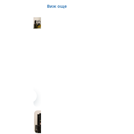
EP 18 NT 1800кг
Виж още
Предлагаме
електрокар втора
употреба Caterpillar,
модел EP 18 NT.
Електрокарът е 3-
опорен, произведен
през 2010 година, на
11000 работни часа, в
много добро
функционално
състояние,
рециклиран в
Холандия.
Товароподемност 1800
кг, височина на
повдигане 4700 мм,
триплекс мачта,
свободен ход 1060 мм,
вилици 1200 мм.