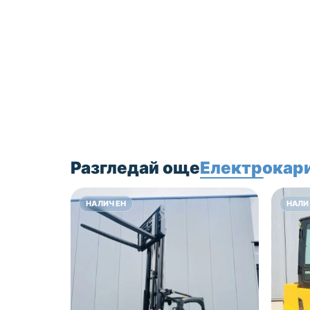
гаранция.
Цена 22000 лв без
ДДС!
Разгледай още
Електрокари
НАЛИЧЕН
НАЛИ