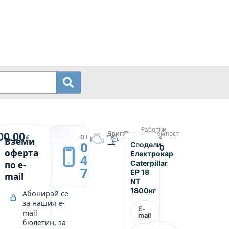
Работни
й
00.00
Двигател
Товароподемност
→
ОБАДИ СЕ
€
часове
Вземи
—
1800
0889
Сподели
р
11260
оферта
Електрокар
439
Caterpillar
по e-
749
EP 18
mail
NT
1800кг
Абонирай се
за нашия e-
E-
mail
mail
бюлетин, за