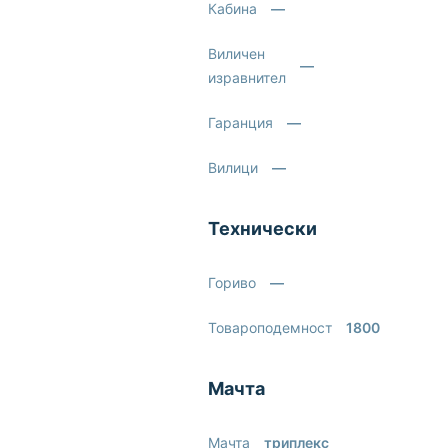
Кабина
—
Виличен
—
изравнител
Гаранция
—
Вилици
—
Технически
Гориво
—
Товароподемност
1800
Мачта
Мачта
триплекс