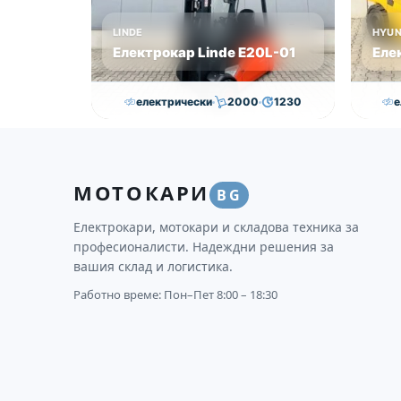
LINDE
HYUN
Електрокар Linde Е20L-01
Еле
електрически
2000
1230
е
16,750.00
€
15,250.00
€
30
Височина
Година
Състояние
Височи
МОТОКАРИ
3145
2011
втора употреба
4625
BG
Електрокари, мотокари и складова техника за
професионалисти. Надеждни решения за
вашия склад и логистика.
Работно време: Пон–Пет 8:00 – 18:30