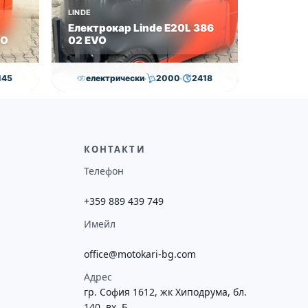
LINDE
Електрокар Linde E20L 386
VO
02 EVO
145
електрически
2000
2418
0
€
21,000.00
€
20,500.00
€
ие
Височина
Година
Състояние
потреба
4625
2019
втора употреба
КОНТАКТИ
Телефон
+359 889 439 749
Имейл
office@motokari-bg.com
Адрес
гр. София 1612, жк Хиподрума, бл.
140, вх. Б