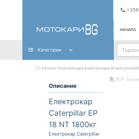
Skip
+359
to
content
НАЧАЛО
Search
Категории
›
›
›
Каталог
Електрокари
Електрокари втора употреб
PDF Техни
Описание
Електрокар
Caterpillar EP
18 NT 1800кг
Електрокар Caterpillar