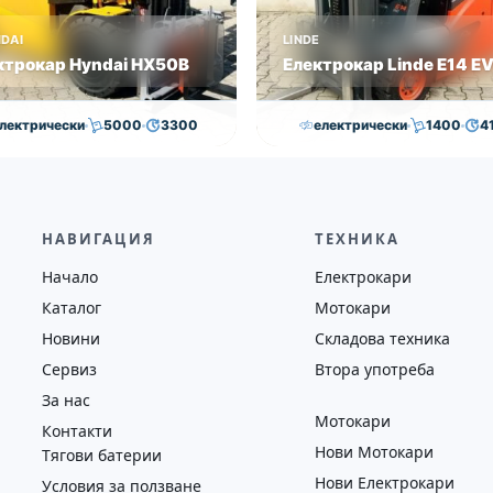
DAI
LINDE
ктрокар Hyndai HX50B
Електрокар Linde E14 E
лектрически
5000
3300
електрически
1400
4
,000.00
€
29,000.00
€
15,000.00
€
14,500.0
на
Година
Състояние
Височина
Година
Състоян
2018
втора употреба
4100
2019
втора у
НАВИГАЦИЯ
ТЕХНИКА
Начало
Електрокари
Каталог
Мотокари
Новини
Складова техника
Сервиз
Втора употреба
За нас
Мотокари
Контакти
Нови Мотокари
Тягови батерии
Нови Електрокари
Условия за ползване