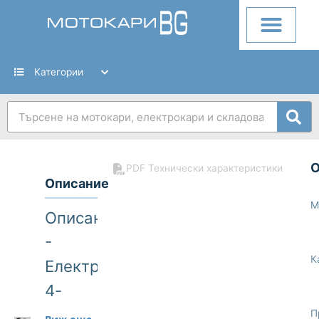
Skip
to
content
Категории
Search
PDF Технически характеристики
Описание
М
Описание
-
К
Електрокар
4-
опорен
П