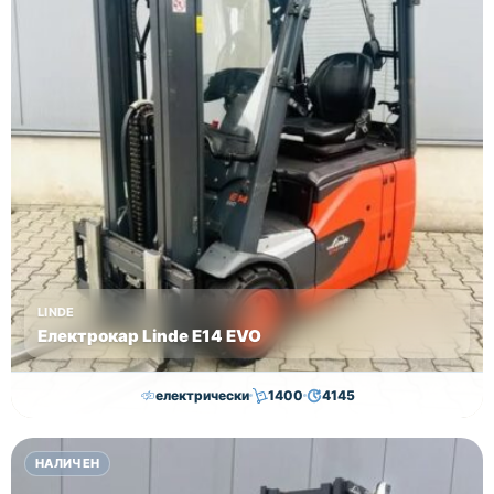
LINDE
Електрокар Linde E14 EVO
електрически
1400
4145
15,000.00
€
14,500.00
€
НАЛИЧЕН
Височина
Година
Състояние