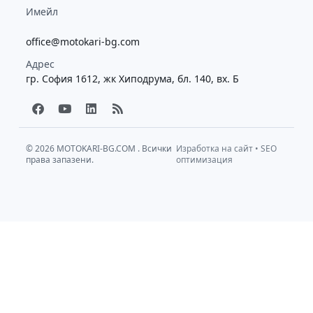
Имейл
office@motokari-bg.com
Адрес
гр. София 1612, жк Хиподрума, бл. 140, вх. Б
F
Y
L
R
a
o
i
s
c
u
n
s
e
t
k
b
u
e
© 2026
MOTOKARI-BG.COM
. Всички
Изработка на сайт
•
SEO
права запазени.
o
b
d
оптимизация
o
e
i
k
n