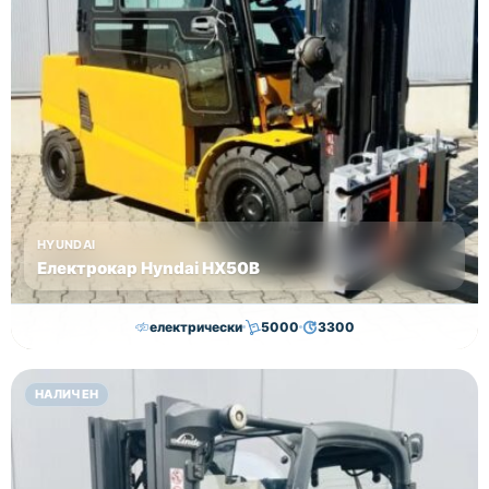
HYUNDAI
Електрокар Hyndai HX50B
електрически
5000
3300
30,000.00
€
29,000.00
€
НАЛИЧЕН
Височина
Година
Състояние
4625
2018
втора употреба