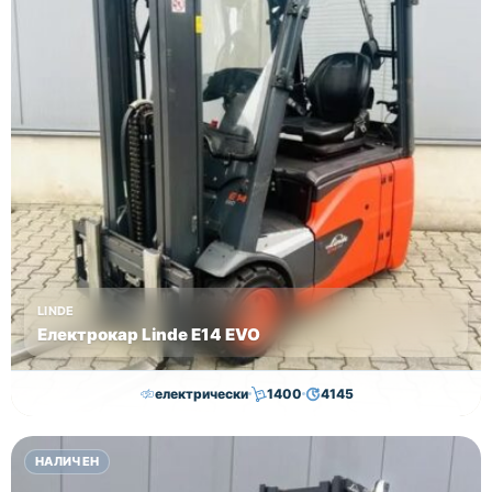
LINDE
Електрокар Linde E14 EVO
електрически
1400
4145
15,000.00
€
14,500.00
€
НАЛИЧЕН
Височина
Година
Състояние