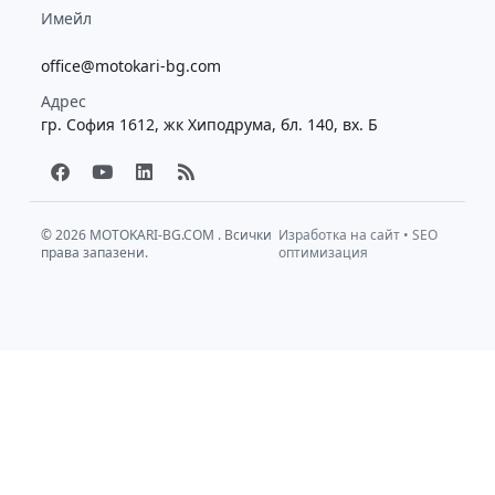
Имейл
office@motokari-bg.com
Адрес
гр. София 1612, жк Хиподрума, бл. 140, вх. Б
F
Y
L
R
a
o
i
s
c
u
n
s
e
t
k
b
u
e
© 2026
MOTOKARI-BG.COM
. Всички
Изработка на сайт
•
SEO
права запазени.
o
b
d
оптимизация
o
e
i
k
n