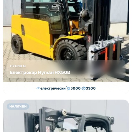
HYUNDAI
Електрокар Hyndai HX50B
електрически
5000
3300
30,000.00
€
29,000.00
€
НАЛИЧЕН
Височина
Година
Състояние
4625
2018
втора употреба