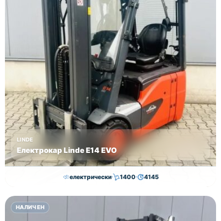
LINDE
Електрокар Linde E14 EVO
електрически
1400
4145
15,000.00
€
14,500.00
€
НАЛИЧЕН
Височина
Година
Състояние