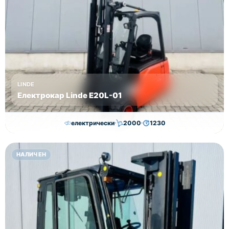
без ДДС!
LINDE
Електрокар Linde Е20L-01
електрически
2000
1230
16,750.00
€
15,250.00
€
НАЛИЧЕН
Височина
Година
Състояние
3145
2011
втора употреба