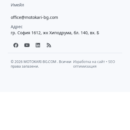
Имейл
office@motokari-bg.com
Адрес
гр. София 1612, жк Хиподрума, бл. 140, вх. Б
F
Y
L
R
a
o
i
s
c
u
n
s
e
t
k
b
u
e
© 2026
MOTOKARI-BG.COM
. Всички
Изработка на сайт
•
SEO
права запазени.
o
b
d
оптимизация
o
e
i
k
n