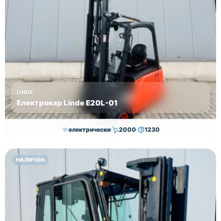
17700лв
без ДДС!
LINDE
Електрокар Linde Е20L-01
електрически
2000
1230
16,750.00
€
15,250.00
€
НАЛИЧЕН
Височина
Година
Състояние
3145
2011
втора употреба