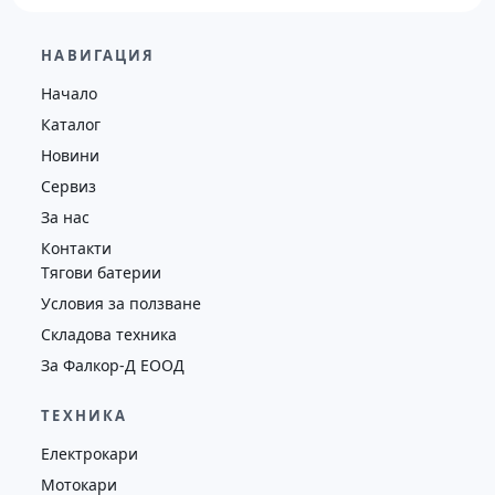
21,000.00
€
20,500.00
€
НАВИГАЦИЯ
Височина
Година
Състояние
Начало
4625
2019
втора употреба
Каталог
Новини
Сервиз
За нас
Контакти
Тягови батерии
Условия за ползване
Складова техника
За Фалкор-Д ЕООД
ТЕХНИКА
Електрокари
Мотокари