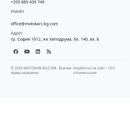
+359 889 439 749
Имейл
office@motokari-bg.com
Адрес
гр. София 1612, жк Хиподрума, бл. 140, вх. Б
F
Y
L
R
a
o
i
s
c
u
n
s
e
t
k
b
u
e
© 2026
MOTOKARI-BG.COM
. Всички
Изработка на сайт
•
SEO
права запазени.
o
b
d
оптимизация
o
e
i
k
n