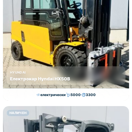
HYUNDAI
Електрокар Hyndai HX50B
електрически
5000
3300
30,000.00
€
29,000.00
€
НАЛИЧЕН
Височина
Година
Състояние
4625
2018
втора употреба