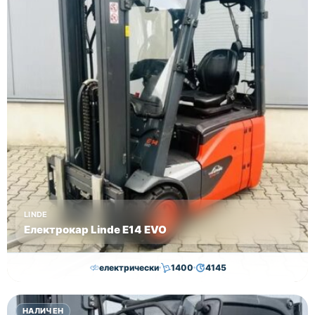
LINDE
Електрокар Linde E14 EVO
електрически
1400
4145
15,000.00
€
14,500.00
€
НАЛИЧЕН