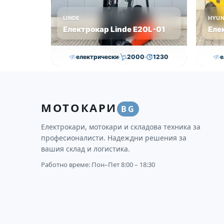
LINDE
HYUN
Електрокар Linde Е20L-01
Еле
електрически
2000
1230
е
16,750.00
€
15,250.00
€
30
Височина
Година
Състояние
Височи
МОТОКАРИ
3145
2011
втора употреба
4625
BG
Електрокари, мотокари и складова техника за
професионалисти. Надеждни решения за
вашия склад и логистика.
Работно време: Пон–Пет 8:00 – 18:30