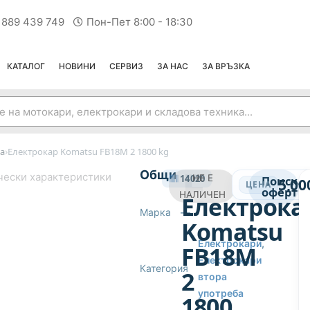
 889 439 749
Пон-Пет 8:00 - 18:30
КАТАЛОГ
НОВИНИ
СЕРВИЗ
ЗА НАС
ЗА ВРЪЗКА
›
а
Електрокар Komatsu FB18M 2 1800 kg
ЕЛЕКТРОКАРИ ВТОРА УПОТРЕБА
Общи
чески характеристики
14020
НЕ Е
Поиска
5,00
ЦЕНА
оферта
НАЛИЧЕН
Електрока
Марка
—
Komatsu
Електрокари
,
FB18M
Електрокари
Категория
2
втора
употреба
1800