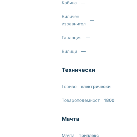
Кабина
—
Виличен
—
изравнител
Гаранция
—
Вилици
—
Технически
Гориво
електрически
Товароподемност
1800
Мачта
Мачта
триплекс