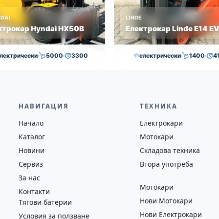
DAI
LINDE
ктрокар Hyndai HX50B
Електрокар Linde E14 E
лектрически
5000
3300
електрически
1400
4
,000.00
€
29,000.00
€
15,000.00
€
14,500.0
на
Година
Състояние
Височина
Година
Състоян
2018
втора употреба
4100
2019
втора у
НАВИГАЦИЯ
ТЕХНИКА
Начало
Електрокари
Каталог
Мотокари
Новини
Складова техника
Сервиз
Втора употреба
За нас
Мотокари
Контакти
Нови Мотокари
Тягови батерии
Нови Електрокари
Условия за ползване