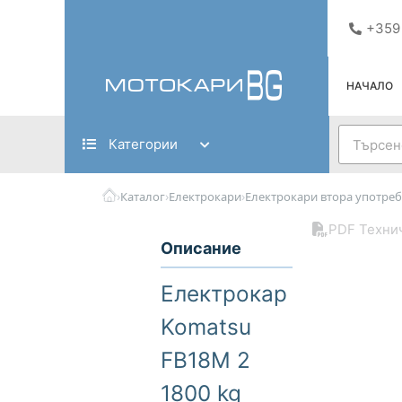
Skip
+359
to
content
НАЧАЛО
Search
Категории
›
›
›
Каталог
Електрокари
Електрокари втора употреб
PDF Техни
Описание
Електрокар
Komatsu
FB18M 2
1800 kg