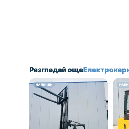
нас на посочените
координати. С
удоволствие ще Ви
помогнем да
направите
правилния избор,
съобразен с
бюджета и
работната Ви
среда.
Разгледай още
Електрокари
Цена: 9500 лв без
ДДС!
НАЛИЧЕН
НАЛИ