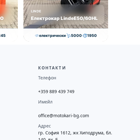
LINDE
VO
Електрокар LindeE50/60HL
145
електрически
5000
1950
0
€
65,000.00
€
63,000.00
€
ие
Височина
Година
Състояние
потреба
5065
2020
втора употреба
КОНТАКТИ
Телефон
+359 889 439 749
Имейл
office@motokari-bg.com
Адрес
гр. София 1612, жк Хиподрума, бл.
140, вх. Б