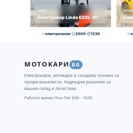
LINDE
HYUN
Електрокар Linde Е20L-01
Еле
електрически
2000
1230
е
16,750.00
€
15,250.00
€
30
Височина
Година
Състояние
Височи
МОТОКАРИ
3145
2011
втора употреба
4625
BG
Електрокари, мотокари и складова техника за
професионалисти. Надеждни решения за
вашия склад и логистика.
Работно време: Пон–Пет 8:00 – 18:30