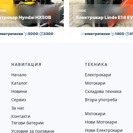
DAI
LINDE
ктрокар Hyndai HX50B
Електрокар Linde E14 E
лектрически
5000
3300
електрически
1400
4
,000.00
€
29,000.00
€
15,000.00
€
14,500.0
на
Година
Състояние
Височина
Година
Състоян
2018
втора употреба
4100
2019
втора у
НАВИГАЦИЯ
ТЕХНИКА
Начало
Електрокари
Каталог
Мотокари
Новини
Складова техника
Сервиз
Втора употреба
За нас
Мотокари
Контакти
Нови Мотокари
Тягови батерии
Нови Електрокари
Условия за ползване