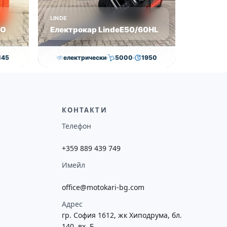
LINDE
VO
Електрокар LindeE50/60HL
145
електрически
5000
1950
0
€
65,000.00
€
63,000.00
€
ие
Височина
Година
Състояние
потреба
5065
2020
втора употреба
КОНТАКТИ
Телефон
+359 889 439 749
Имейл
office@motokari-bg.com
Адрес
гр. София 1612, жк Хиподрума, бл.
140, вх. Б