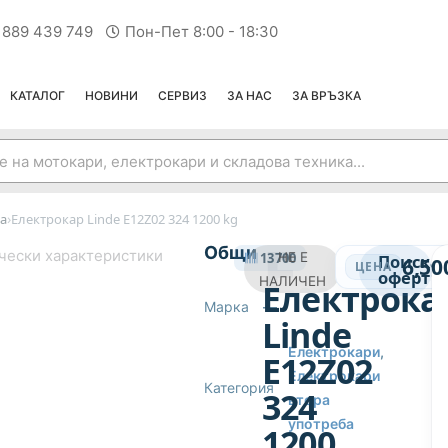
 889 439 749
Пон-Пет 8:00 - 18:30
КАТАЛОГ
НОВИНИ
СЕРВИЗ
ЗА НАС
ЗА ВРЪЗКА
›
а
Електрокар Linde E12Z02 324 1200 kg
ЕЛЕКТРОКАРИ ВТОРА УПОТРЕБА
Общи
чески характеристики
13700
НЕ Е
Поиска
6,50
ЦЕНА
оферта
НАЛИЧЕН
Електрока
Марка
—
Linde
Електрокари
,
E12Z02
Електрокари
Категория
324
втора
употреба
1200