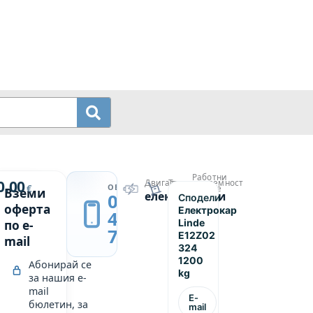
Работни
й
0.00
Двигател
Товароподемност
→
ОБАДИ СЕ
€
часове
Вземи
електрически
1200
0889
Сподели
р
8776
оферта
Електрокар
439
Linde
по e-
749
E12Z02
mail
324
1200
Абонирай се
kg
за нашия e-
mail
E-
бюлетин, за
mail