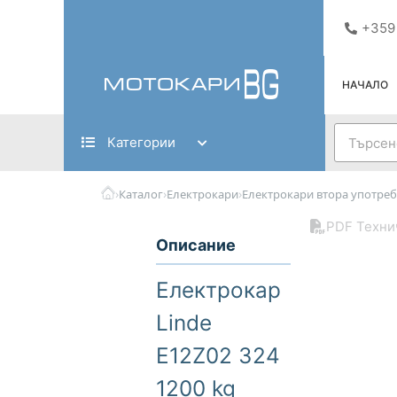
Skip
+359
to
content
НАЧАЛО
Search
Категории
›
›
›
Каталог
Електрокари
Електрокари втора употреб
PDF Техни
Описание
Електрокар
Linde
E12Z02 324
1200 kg