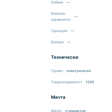
Кабина
—
Виличен
—
изравнител
Гаранция
—
Вилици
—
Технически
Гориво
електрически
Товароподемност
1200
Мачта
Мачта
стандартна