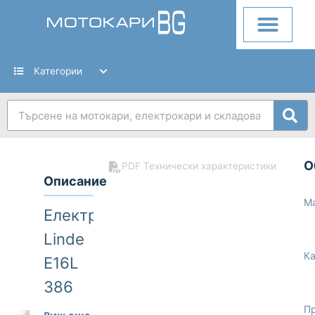
Skip
to
content
Категории
Search
О
PDF Технически характеристики
Описание
М
Електрокар
Linde
Ка
E16L
386
1600kg
Пр