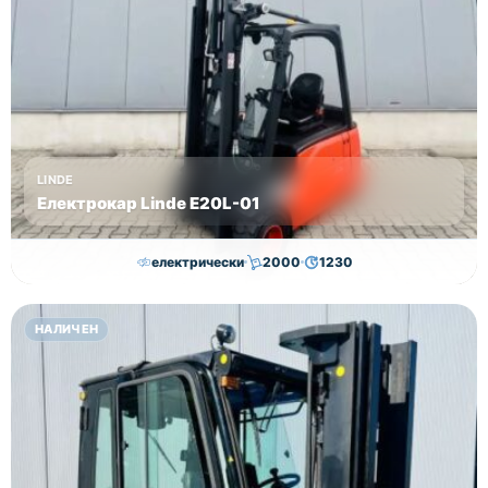
23000 лв
без ДДС!
LINDE
Електрокар Linde Е20L-01
електрически
2000
1230
16,750.00
€
15,250.00
€
НАЛИЧЕН
Височина
Година
Състояние
3145
2011
втора употреба