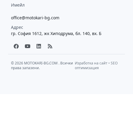
Имейл
office@motokari-bg.com
Адрес
гр. София 1612, жк Хиподрума, бл. 140, вх. Б
F
Y
L
R
a
o
i
s
c
u
n
s
e
t
k
b
u
e
© 2026
MOTOKARI-BG.COM
. Всички
Изработка на сайт
•
SEO
права запазени.
o
b
d
оптимизация
o
e
i
k
n