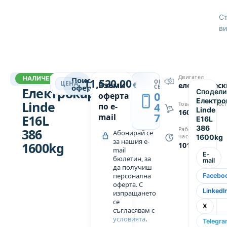
моточаса.
Рециклиран
Ст
в
ви
Холандия.
Електрокарът
се
ЕЛЕКТРОКАРИ ВТОРА УПОТРЕБА
Двигател
НАЛИЧЕН
13261
Поискай
11,520.00
ОБАДИ
предлага
→
ЦЕНА
Вземи
€
електрическ
оферта
СЕ
Електрокар
Сподели
0889
оферта
с
Електро
Linde
439
Товароподемност
по e-
безплатна
Linde
1600
749
mail
E16L
доставка
E16L
386
до всяка
386
Работни
Абонирай се
1600kg
часове
за нашия e-
точка в
1600kg
10111
mail
страната
E-
бюлетин, за
mail
и
да получиш
персонална
Facebo
включена
оферта. С
договорена
LinkedI
изпращането
гаранция.
се
X
съгласявам с
Ако
условията
.
Telegr
имате