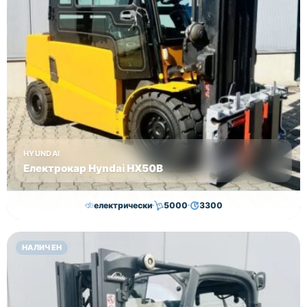
HYUNDAI
Електрокар Hyndai HX50B
електрически
5000
3300
30,000.00
€
29,000.00
€
НАЛИЧЕН
Височина
Година
Състояние
4625
2018
втора употреба