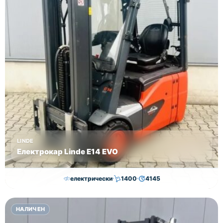
LINDE
Електрокар Linde E14 EVO
електрически
1400
4145
15,000.00
€
14,500.00
€
НАЛИЧЕН
Височина
Година
Състояние