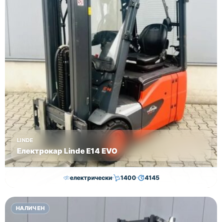
LINDE
Електрокар Linde E14 EVO
електрически
1400
4145
15,000.00
€
14,500.00
€
НАЛИЧЕН
Височина
Година
Състояние