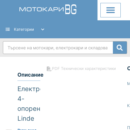
Skip
to
content
Категории
Search
PDF Технически характеристики
Описание
М
Електрокар
4-
К
опорен
Linde
E20PH
П