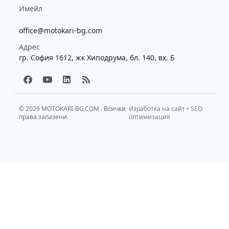
Имейл
office@motokari-bg.com
Адрес
гр. София 1612, жк Хиподрума, бл. 140, вх. Б
F
Y
L
R
a
o
i
s
c
u
n
s
e
t
k
b
u
e
© 2026
MOTOKARI-BG.COM
. Всички
Изработка на сайт
•
SEO
права запазени.
o
b
d
оптимизация
o
e
i
k
n