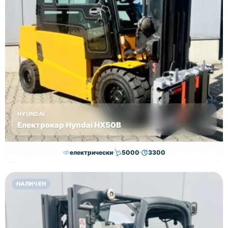
ние сме
изцяло на
Ваше
разположение,
моля,
свържете
се с нас.
Цена:
24000 лв
HYUNDAI
без ДДС!
Електрокар Hyndai HX50B
електрически
5000
3300
30,000.00
€
29,000.00
€
НАЛИЧЕН
Височина
Година
Състояние
4625
2018
втора употреба