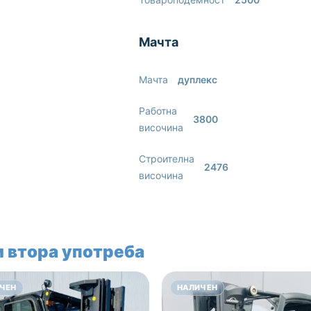
Мачта
Мачта
дуплекс
Работна
3800
височина
Строителна
2476
височина
 втора употреба
ЧЕН
НАЛИЧЕН