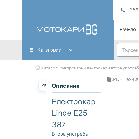
Skip
+359
to
content
НАЧАЛО
Search
Категории
›
›
›
Каталог
Електрокари
Електрокари втора употреб
PDF Технич
-1%
Описание
Електрокар
Linde E25
387
Втора употреба