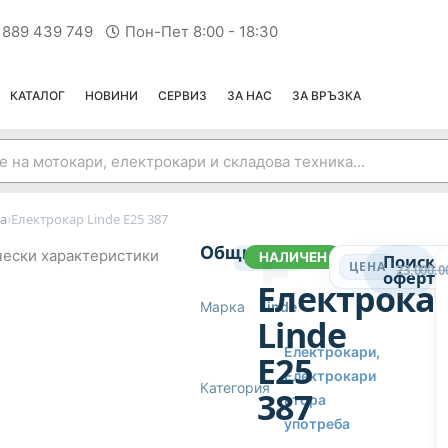
 889 439 749
Пон-Пет 8:00 - 18:30
КАТАЛОГ
НОВИНИ
СЕРВИЗ
ЗА НАС
ЗА ВРЪЗКА
›
а
Електрокар Linde E25 387
ЕЛЕКТРОКАРИ ВТОРА УПОТРЕБА
Общи
ески характеристики
НАЛИЧЕН
18207
Поиска
ЦЕНА
23,000.0
оферта
Електрока
Марка
Linde
Linde
Електрокари
,
E25
Електрокари
Категория
387
втора
употреба