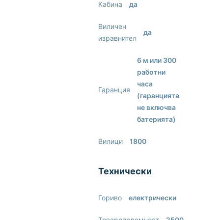
Кабина
да
Виличен
да
изравнител
6 м или 300
работни
часа
Гаранция
(гаранцията
не включва
батерията)
Вилици
1800
Технически
Гориво
електрически
Товароподемност
2500