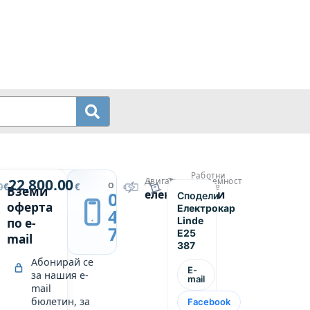
Работни
й
22,800.00
Двигател
Товароподемност
→
ОБАДИ СЕ
0
€
€
часове
Вземи
електрически
2500
0889
Сподели
р
5943
оферта
Електрокар
439
Linde
по e-
749
E25
mail
387
Абонирай се
E-
за нашия e-
mail
mail
бюлетин, за
Facebook