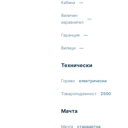
Кабина
—
Виличен
—
изравнител
Гаранция
—
Вилици
—
Технически
Гориво
електрически
Товароподемност
2500
Мачта
Мачта
стандартна