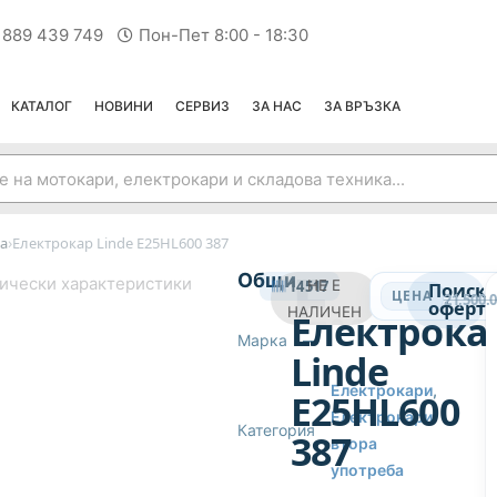
 889 439 749
Пон-Пет 8:00 - 18:30
КАТАЛОГ
НОВИНИ
СЕРВИЗ
ЗА НАС
ЗА ВРЪЗКА
›
а
Електрокар Linde E25HL600 387
ЕЛЕКТРОКАРИ ВТОРА УПОТРЕБА
Общи
ически характеристики
14517
НЕ Е
Поиск
ЦЕНА
21,500.
оферта
НАЛИЧЕН
Електрока
Марка
—
Linde
Електрокари
,
E25HL600
Електрокари
Категория
387
втора
употреба