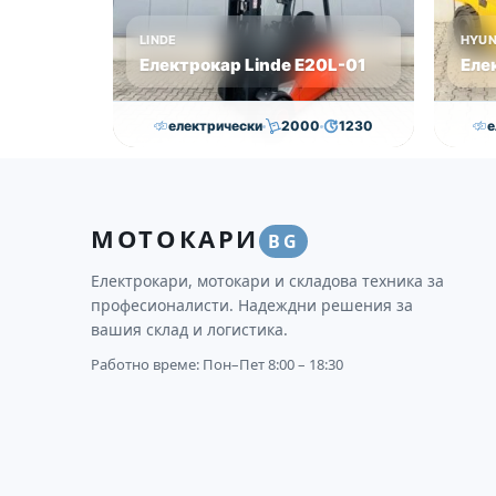
оптимално решение,
LINDE
HYUN
съобразено с условията
Електрокар Linde Е20L-01
Еле
на работна среда и
предвидения бюджет.
електрически
2000
1230
е
Цена: 42 500 лв без
16,750.00
€
15,250.00
€
30
ДДС!
Височина
Година
Състояние
Височи
МОТОКАРИ
3145
2011
втора употреба
4625
BG
Електрокари, мотокари и складова техника за
професионалисти. Надеждни решения за
вашия склад и логистика.
Работно време: Пон–Пет 8:00 – 18:30