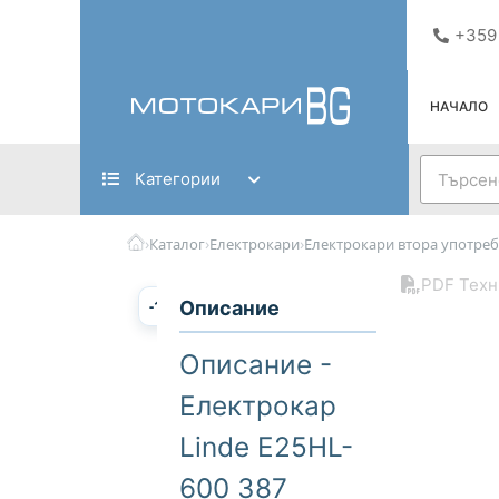
Skip
+359
to
content
НАЧАЛО
Search
Категории
›
›
›
Каталог
Електрокари
Електрокари втора употреб
PDF Техн
-1%
Описание
Описание -
Електрокар
Linde E25HL-
600 387