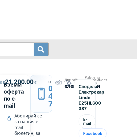
Работни
ай
21,200.00
Двигател
Товароподемност
→
ОБАДИ СЕ
00
€
€
часове
Вземи
електрически
2500
0889
Сподели
р
5765
оферта
Електрокар
439
Linde
по e-
749
E25HL600
mail
387
Абонирай се
E-
за нашия e-
mail
mail
бюлетин, за
Facebook