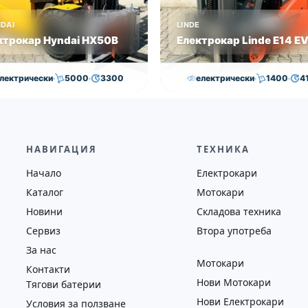
DAI
LINDE
ктрокар Hyndai HX50B
Електрокар Linde E14 E
лектрически
5000
3300
електрически
1400
4
,000.00
€
29,000.00
€
15,000.00
€
14,500.0
на
Година
Състояние
Височина
Година
Състоян
2018
втора употреба
4100
2019
втора у
НАВИГАЦИЯ
ТЕХНИКА
Начало
Електрокари
Каталог
Мотокари
Новини
Складова техника
Сервиз
Втора употреба
За нас
Мотокари
Контакти
Нови Мотокари
Тягови батерии
Нови Електрокари
Условия за ползване