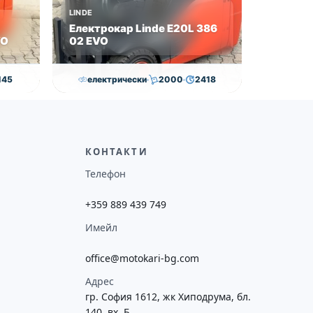
LINDE
Електрокар Linde E20L 386
VO
02 EVO
145
електрически
2000
2418
0
€
21,000.00
€
20,500.00
€
ие
Височина
Година
Състояние
потреба
4625
2019
втора употреба
КОНТАКТИ
Телефон
+359 889 439 749
Имейл
office@motokari-bg.com
Адрес
гр. София 1612, жк Хиподрума, бл.
140, вх. Б