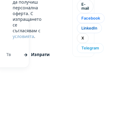
да получиш
E-
персонална
mail
оферта. С
Facebook
изпращането
се
LinkedIn
съгласявам с
условията
.
X
Telegram
Изпрати