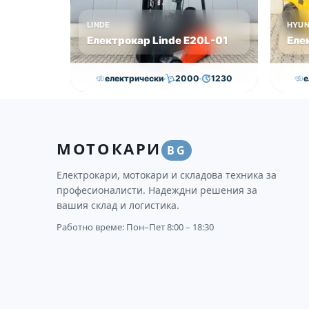
LINDE
HYUN
Електрокар Linde Е20L-01
Еле
електрически
2000
1230
е
16,750.00
€
15,250.00
€
30
Височина
Година
Състояние
Височи
МОТОКАРИ
3145
2011
втора употреба
4625
BG
Електрокари, мотокари и складова техника за
професионалисти. Надеждни решения за
вашия склад и логистика.
Работно време: Пон–Пет 8:00 – 18:30