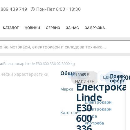
 889 439 749
Пон-Пет 8:00 - 18:30
КАТАЛОГ
НОВИНИ
СЕРВИЗ
ЗА НАС
ЗА ВРЪЗКА
›
а
Електрокар Linde E30 600 336 02 3000 kg
ЕЛЕКТРОКАРИ ВТОРА УПОТРЕБА
Общи
чески характеристики
13365
НЕ Е
Поиска
11,0
ЦЕНА
оферта
НАЛИЧЕН
Електрока
Марка
—
Linde
Електрокари
,
E30
Електрокари
Категория
600
втора
употреба
336