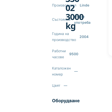
02
Производител
Linde
3000
втора
Състояние
kg
употреба
Година на
2004
производство
Работни
9500
часове
Каталожен
—
номер
Цвят
—
Оборудване