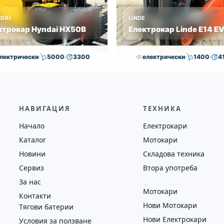
DAI
LINDE
ктрокар Hyndai HX50B
Електрокар Linde E14 E
лектрически
5000
3300
електрически
1400
4
,000.00
€
29,000.00
€
15,000.00
€
14,500.0
на
Година
Състояние
Височина
Година
Състоян
2018
втора употреба
4100
2019
втора у
НАВИГАЦИЯ
ТЕХНИКА
Начало
Електрокари
Каталог
Мотокари
Новини
Складова техника
Сервиз
Втора употреба
За нас
Мотокари
Контакти
Нови Мотокари
Тягови батерии
Нови Електрокари
Условия за ползване