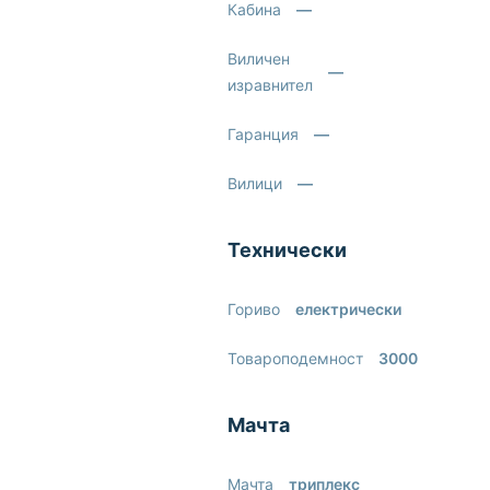
Кабина
—
Виличен
—
изравнител
Гаранция
—
Вилици
—
Технически
Гориво
електрически
Товароподемност
3000
Мачта
Мачта
триплекс