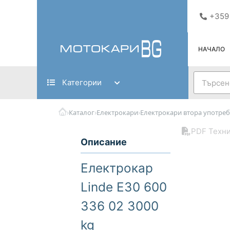
Skip
+359
to
content
НАЧАЛО
Search
Категории
›
›
›
Каталог
Електрокари
Електрокари втора употреб
PDF Техни
Описание
Електрокар
Linde E30 600
336 02 3000
kg