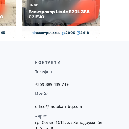
LINDE
Електрокар Linde E20L 386
VO
02 EVO
145
електрически
2000
2418
0
€
21,000.00
€
20,500.00
€
ие
Височина
Година
Състояние
потреба
4625
2019
втора употреба
КОНТАКТИ
Телефон
+359 889 439 749
Имейл
office@motokari-bg.com
Адрес
гр. София 1612, жк Хиподрума, бл.
140, вх. Б