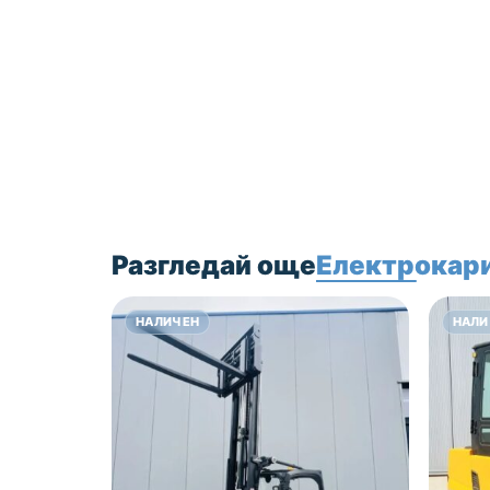
Цена 21500 лв без
ДДС!
Разгледай още
Електрокари
НАЛИЧЕН
НАЛИ