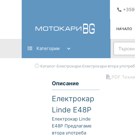
Skip
+359
to
content
НАЧАЛО
Search
Категории
›
›
›
Каталог
Електрокари
Електрокари втора употреб
PDF Техни
Описание
Електрокар
Linde E48P
Електрокар Linde
E48P Предлагаме
втора употреба