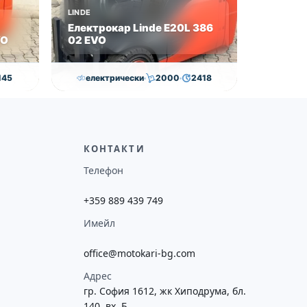
LINDE
Електрокар Linde E20L 386
VO
02 EVO
145
електрически
2000
2418
0
€
21,000.00
€
20,500.00
€
ие
Височина
Година
Състояние
потреба
4625
2019
втора употреба
КОНТАКТИ
Телефон
+359 889 439 749
Имейл
office@motokari-bg.com
Адрес
гр. София 1612, жк Хиподрума, бл.
140, вх. Б