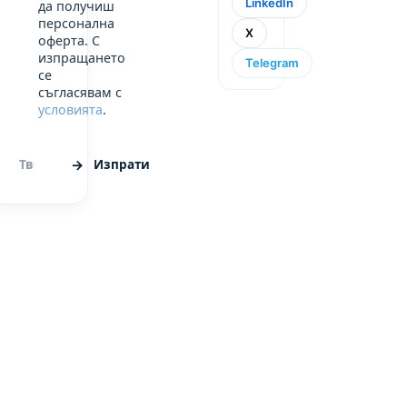
LinkedIn
да получиш
персонална
X
оферта. С
изпращането
Telegram
се
съгласявам с
условията
.
Изпрати