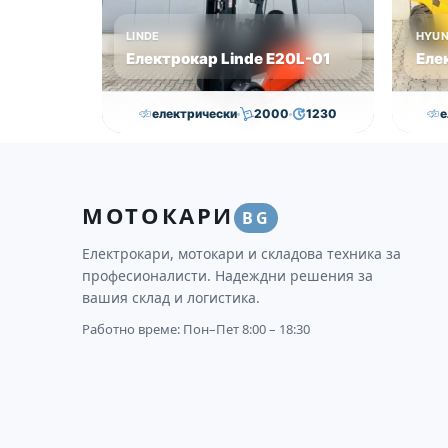
LINDE
HYUN
Електрокар Linde Е20L-01
Еле
електрически
2000
1230
е
16,750.00
€
15,250.00
€
30
Височина
Година
Състояние
Височи
МОТОКАРИ
3145
2011
втора употреба
4625
BG
Електрокари, мотокари и складова техника за
професионалисти. Надеждни решения за
вашия склад и логистика.
Работно време: Пон–Пет 8:00 – 18:30