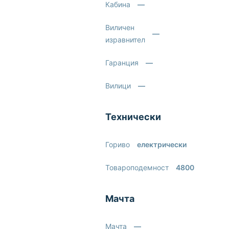
Кабина
—
Виличен
—
изравнител
Гаранция
—
Вилици
—
Технически
Гориво
електрически
Товароподемност
4800
Мачта
Мачта
—