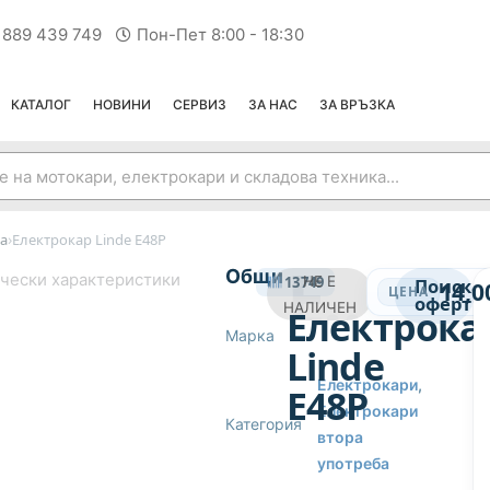
 889 439 749
Пон-Пет 8:00 - 18:30
КАТАЛОГ
НОВИНИ
СЕРВИЗ
ЗА НАС
ЗА ВРЪЗКА
›
а
Електрокар Linde E48P
ЕЛЕКТРОКАРИ ВТОРА УПОТРЕБА
Общи
чески характеристики
13749
НЕ Е
Поиска
14,0
ЦЕНА
оферта
НАЛИЧЕН
Електрока
Марка
—
Linde
Електрокари
,
E48P
Електрокари
Категория
втора
употреба