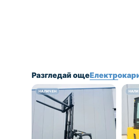
Нашият екип с
удоволствие ще Ви
съдейства при избор
на складова техника,
електрокари и/или
мотокари.
Цена: 28000 лв без
ДДС!
Разгледай още
Електрокари
НАЛИЧЕН
НАЛИ