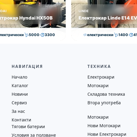
DAI
LINDE
ктрокар Hyndai HX50B
Електрокар Linde E14 E
лектрически
5000
3300
електрически
1400
4
,000.00
€
29,000.00
€
15,000.00
€
14,500.0
на
Година
Състояние
Височина
Година
Състоян
2018
втора употреба
4100
2019
втора у
НАВИГАЦИЯ
ТЕХНИКА
Начало
Електрокари
Каталог
Мотокари
Новини
Складова техника
Сервиз
Втора употреба
За нас
Мотокари
Контакти
Нови Мотокари
Тягови батерии
Нови Електрокари
Условия за ползване