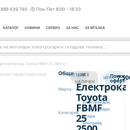
 889 439 749
Пон-Пет 8:00 - 18:30
КАТАЛОГ
НОВИНИ
СЕРВИЗ
ЗА НАС
ЗА ВРЪЗКА
›
а
Електрокар Toyota FBMF 25 2500 кг
ЕЛЕКТРОКАРИ ВТОРА УПОТРЕБА
Общи
чески характеристики
13285
НЕ Е
Поиска
7,50
ЦЕНА
оферта
НАЛИЧЕН
Електрока
Марка
—
Toyota
Електрокари
,
FBMF
Електрокари
Категория
25
втора
употреба
2500