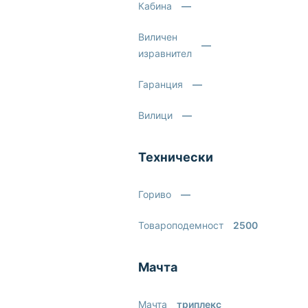
Кабина
—
Виличен
—
изравнител
Гаранция
—
Вилици
—
Технически
Гориво
—
Товароподемност
2500
Мачта
Мачта
триплекс