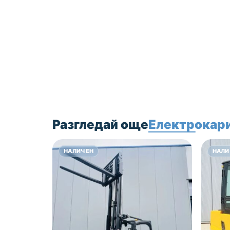
секцията контакти.
Цена 15500 лв без
ДДС!
Разгледай още
Електрокари
НАЛИЧЕН
НАЛИ