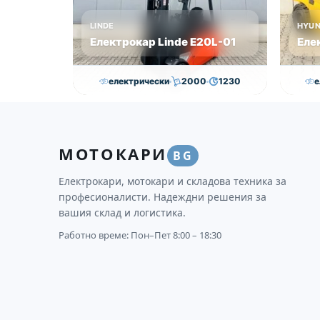
LINDE
HYUN
Електрокар Linde Е20L-01
Еле
електрически
2000
1230
е
16,750.00
€
15,250.00
€
30
Височина
Година
Състояние
Височи
МОТОКАРИ
3145
2011
втора употреба
4625
BG
Електрокари, мотокари и складова техника за
професионалисти. Надеждни решения за
вашия склад и логистика.
Работно време: Пон–Пет 8:00 – 18:30