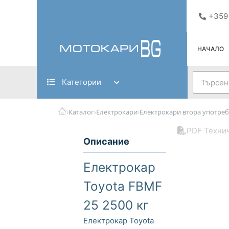
Skip
+359
to
content
НАЧАЛО
Search
Категории
›
›
›
Каталог
Електрокари
Електрокари втора употреб
PDF Техни
Описание
Електрокар
Toyota FBMF
25 2500 кг
Електрокар Toyota