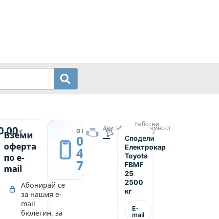
Работни
й
0.00
Двигател
Товароподемност
→
ОБАДИ СЕ
€
часове
Вземи
—
2500
0889
Сподели
р
—
оферта
Електрокар
439
Toyota
по e-
749
FBMF
mail
25
2500
Абонирай се
кг
за нашия e-
mail
E-
бюлетин, за
mail