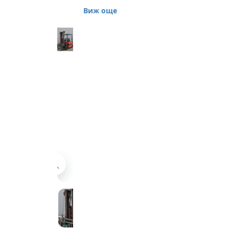
FBMF 25 2500 кг
Виж още
Предлагаме 4-
опорен електрокар
Toyota, модел FBMF
25, втора употреба.
Машината е
произведена през
1998 година, изцяло
рециклирана в
Холандия, в добро
работно състояние.
Товароподемност
2500 кг, триплекс
мачта, височина на
повдигане 5500 мм.
Оборудвана е с
ротатор, 3-та
хидравлична линия,
супереластични
гуми. Батерия 80 V