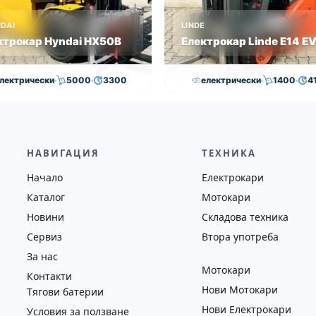
DAI
LINDE
ктрокар Hyndai HX50B
Електрокар Linde E14 E
лектрически
5000
3300
електрически
1400
4
,000.00
€
29,000.00
€
15,000.00
€
14,500.0
на
Година
Състояние
Височина
Година
Състоян
2018
втора употреба
4100
2019
втора у
НАВИГАЦИЯ
ТЕХНИКА
Начало
Електрокари
Каталог
Мотокари
Новини
Складова техника
Сервиз
Втора употреба
За нас
Мотокари
Контакти
Нови Мотокари
Тягови батерии
Нови Електрокари
Условия за ползване