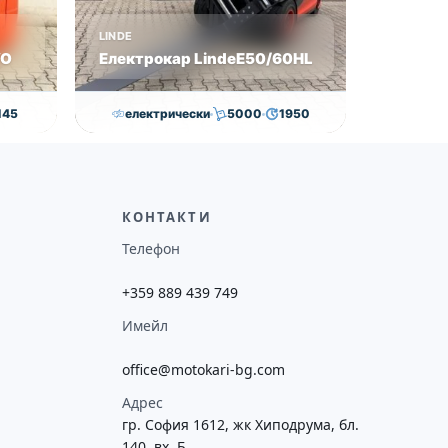
LINDE
VO
Електрокар LindeE50/60HL
145
електрически
5000
1950
0
€
65,000.00
€
63,000.00
€
ие
Височина
Година
Състояние
потреба
5065
2020
втора употреба
КОНТАКТИ
Телефон
+359 889 439 749
Имейл
office@motokari-bg.com
Адрес
гр. София 1612, жк Хиподрума, бл.
140, вх. Б