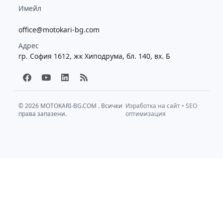
Имейл
office@motokari-bg.com
Адрес
гр. София 1612, жк Хиподрума, бл. 140, вх. Б
F
Y
L
R
a
o
i
s
c
u
n
s
e
t
k
b
u
e
© 2026
MOTOKARI-BG.COM
. Всички
Изработка на сайт
•
SEO
права запазени.
o
b
d
оптимизация
o
e
i
k
n