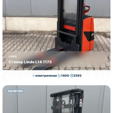
Цена
8000 лв
без ДДС!
LINDE
Стакер Linde L14 1173
електрически
1400
2593
7,000.00
€
6,500.00
€
НАЛИЧЕН
Височина
Година
Състояние
2593
2019
втора употреба