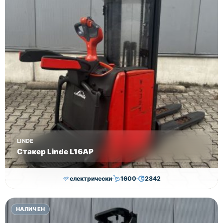
LINDE
Стакер Linde L16AP
електрически
1600
2842
8,000.00
€
7,800.00
€
НАЛИЧЕН
Височина
Година
Състояние