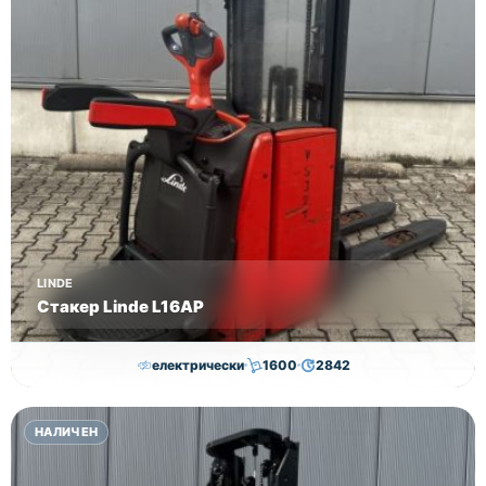
LINDE
Стакер Linde L16AP
електрически
1600
2842
8,000.00
€
7,800.00
€
НАЛИЧЕН
Височина
Година
Състояние
4352
2018
втора употреба