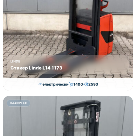
LINDE
Стакер Linde L14 1173
електрически
1400
2593
7,000.00
€
6,500.00
€
НАЛИЧЕН
Височина
Година
Състояние
2593
2019
втора употреба