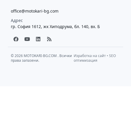
office@motokari-bg.com
Адрес
гр. София 1612, жк Хиподрума, бл. 140, вх. Б
F
Y
L
R
a
o
i
s
c
u
n
s
e
t
k
b
u
e
© 2026
MOTOKARI-BG.COM
. Всички
Изработка на сайт
•
SEO
права запазени.
o
b
d
оптимизация
o
e
i
k
n