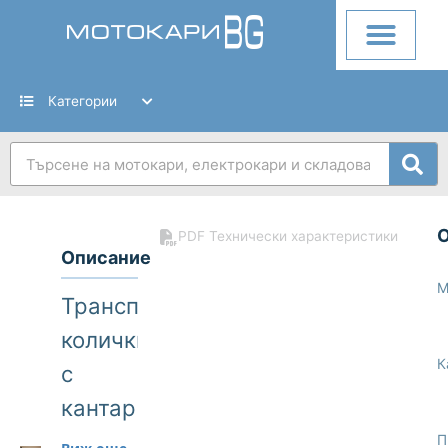
Skip
to
content
Категории
Search
PDF Технически характеристики
Описание
М
Транспалетни
колички
К
с
кантар
Linde
П