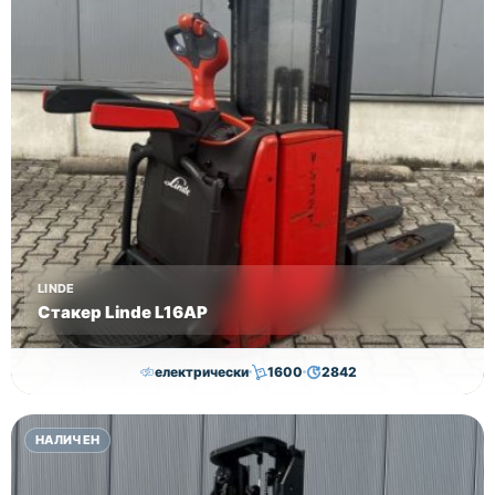
LINDE
Стакер Linde L16AP
електрически
1600
2842
8,000.00
€
7,800.00
€
НАЛИЧЕН
Височина
Година
Състояние
4352
2018
втора употреба