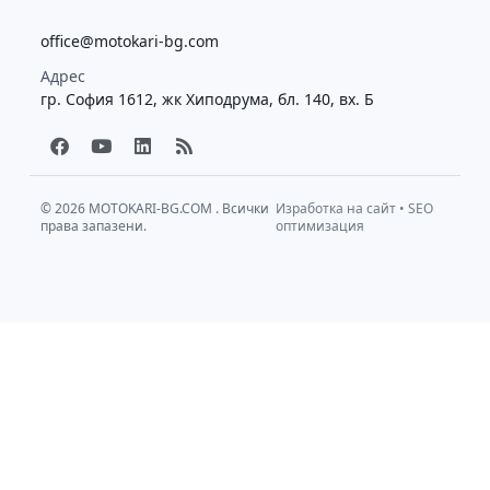
office@motokari-bg.com
Адрес
гр. София 1612, жк Хиподрума, бл. 140, вх. Б
F
Y
L
R
a
o
i
s
c
u
n
s
e
t
k
b
u
e
© 2026
MOTOKARI-BG.COM
. Всички
Изработка на сайт
•
SEO
права запазени.
o
b
d
оптимизация
o
e
i
k
n