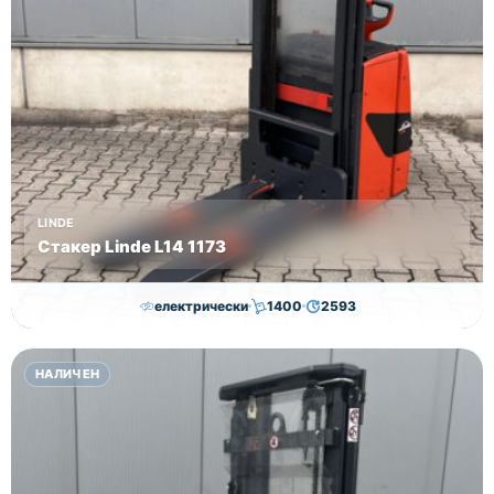
LINDE
Стакер Linde L14 1173
електрически
1400
2593
7,000.00
€
6,500.00
€
НАЛИЧЕН
Височина
Година
Състояние
2593
2019
втора употреба