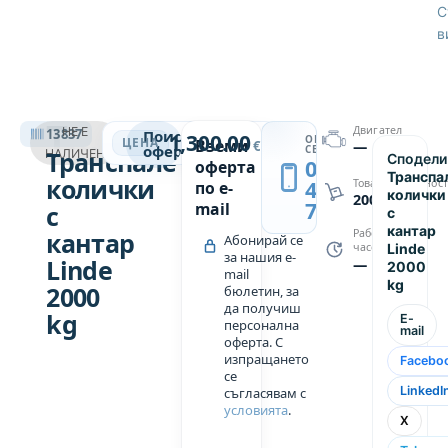
С
вилиците
в
1150 х 560
мм.
Удобна,
лесна за
ТРАНСПАЛЕТНИ КОЛИЧКИ
Двигател
НЕ Е
13837
Поискай
управление
1,300.00
ОБАДИ
→
ЦЕНА
Вземи
€
—
оферта
СЕ
Транспалетни
НАЛИЧЕН
Сподели
и
0889
оферта
Транспа
колички
маневрена
439
Товароподемнос
по e-
колички
2000
749
ръчна
mail
с
с
палетна
кантар
кантар
Работни
Абонирай се
Linde
часове
количка с
за нашия e-
Linde
—
2000
mail
широк
kg
2000
бюлетин, за
тилър
да получиш
kg
E-
(дръжка)
персонална
mail
оферта. С
за
изпращането
Facebo
управление,
се
който се
LinkedI
съгласявам с
условията
.
върти в
X
двете