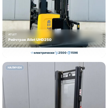
ATLET
Рийчтрак Atlet UHD250
електрически
2500
1596
11,000.00
€
10,750.00
€
НАЛИЧЕН
Височина
Година
Състояние
8950
2012
втора употреба