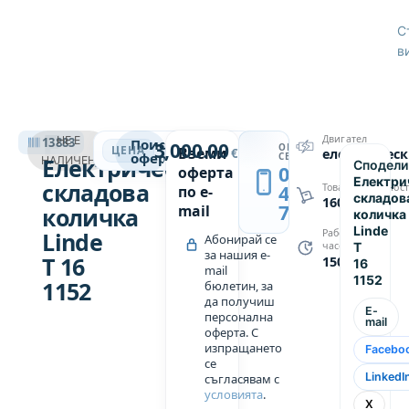
състояние,
вградено
С
зарядно
в
устройство.
Произведена
е през
2010
ЕЛЕКТРИЧЕСКИ КОЛИЧКИ
Двигател
НЕ Е
13883
Поискай
3,000.00
година на
ОБАДИ
→
ЦЕНА
Вземи
€
електричес
оферта
СЕ
Електрическа
НАЛИЧЕН
Сподели
1500
0889
оферта
Електри
складова
439
Товароподемнос
работни
по e-
складов
1600
749
mail
часа.
количка
количка
Техническите
Linde
Linde
Работни
Абонирай се
T
часове
параметри
за нашия e-
T 16
1500
16
mail
са
1152
1152
бюлетин, за
посочени
да получиш
E-
в
персонална
mail
оферта. С
допълнителни
изпращането
Facebo
данни.
се
LinkedI
съгласявам с
условията
.
Ако се
X