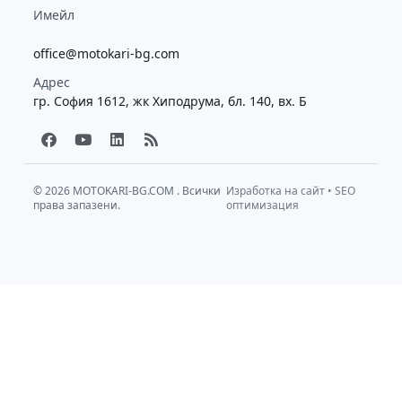
Имейл
office@motokari-bg.com
Адрес
гр. София 1612, жк Хиподрума, бл. 140, вх. Б
F
Y
L
R
a
o
i
s
c
u
n
s
e
t
k
b
u
e
© 2026
MOTOKARI-BG.COM
. Всички
Изработка на сайт
•
SEO
права запазени.
o
b
d
оптимизация
o
e
i
k
n