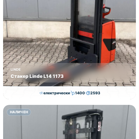
LINDE
Стакер Linde L14 1173
електрически
1400
2593
7,000.00
€
6,500.00
€
НАЛИЧЕН
Височина
Година
Състояние
2593
2019
втора употреба