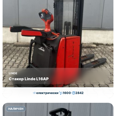
LINDE
Стакер Linde L16AP
електрически
1600
2842
8,000.00
€
7,800.00
€
НАЛИЧЕН
Височина
Година
Състояние