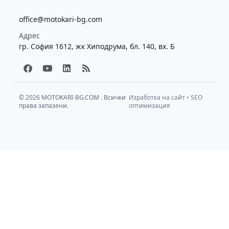
office@motokari-bg.com
Адрес
гр. София 1612, жк Хиподрума, бл. 140, вх. Б
F
Y
L
R
a
o
i
s
c
u
n
s
e
t
k
b
u
e
© 2026
MOTOKARI-BG.COM
. Всички
Изработка на сайт
•
SEO
права запазени.
o
b
d
оптимизация
o
e
i
k
n