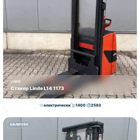
LINDE
Стакер Linde L14 1173
електрически
1400
2593
7,000.00
€
6,500.00
€
НАЛИЧЕН
Височина
Година
Състояние
2593
2019
втора употреба