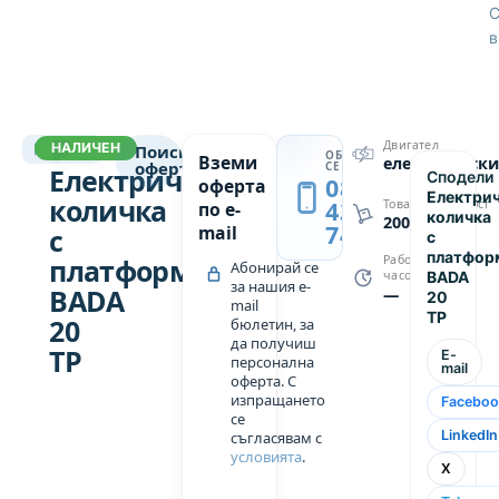
всички
С
компоненти
в
като шаси,
оси,
лостове,
ЕЛЕКТРИЧЕСКИ КОЛИЧКИ
повдигащи
Двигател
НАЛИЧЕН
11122
Поискай
ОБАДИ
→
Вземи
електрическ
цилиндри,
оферта
СЕ
Електрическа
Сподели
0889
оферта
мачти са
Електри
количка
439
Товароподемност
по e-
произведени
количка
2000
749
mail
с
с
от
платфор
платформа
Работни
Абонирай се
неръждаема
BADA
часове
за нашия e-
BADA
—
стомана,
20
mail
TP
за да
20
бюлетин, за
да получиш
осигурят
TP
E-
персонална
mail
защита на
оферта. С
продуктите
изпращането
Faceboo
се
и
LinkedIn
съгласявам с
устойчивост
условията
.
X
на