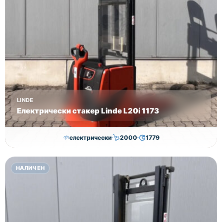
LINDE
Електрически стакер Linde L20i 1173
електрически
2000
1779
7,050.00
€
7,000.00
€
НАЛИЧЕН
Височина
Година
Състояние
3170
2018
втора употреба